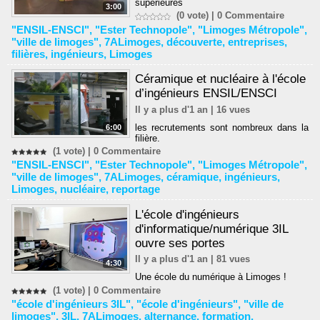
supérieures
3:00
(0 vote) |
0
Commentaire
"ENSIL-ENSCI"
,
"Ester Technopole"
,
"Limoges Métropole"
,
"ville de limoges"
,
7ALimoges
,
découverte
,
entreprises
,
filières
,
ingénieurs
,
Limoges
Céramique et nucléaire à l'école
d’ingénieurs ENSIL/ENSCI
Il y a plus d'1 an | 16 vues
les recrutements sont nombreux dans la
6:00
filière.
(1 vote) |
0
Commentaire
"ENSIL-ENSCI"
,
"Ester Technopole"
,
"Limoges Métropole"
,
"ville de limoges"
,
7ALimoges
,
céramique
,
ingénieurs
,
Limoges
,
nucléaire
,
reportage
L'école d'ingénieurs
d'informatique/numérique 3IL
ouvre ses portes
Il y a plus d'1 an | 81 vues
4:30
Une école du numérique à Limoges !
(1 vote) |
0
Commentaire
"école d'ingénieurs 3IL"
,
"école d'ingénieurs"
,
"ville de
limoges"
,
3IL
,
7ALimoges
,
alternance
,
formation
,