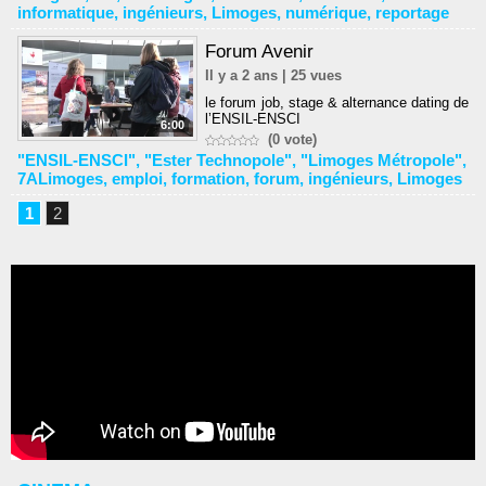
informatique
,
ingénieurs
,
Limoges
,
numérique
,
reportage
Forum Avenir
Il y a 2 ans | 25 vues
le forum job, stage & alternance dating de
l’ENSIL-ENSCI
6:00
(0 vote)
"ENSIL-ENSCI"
,
"Ester Technopole"
,
"Limoges Métropole"
,
7ALimoges
,
emploi
,
formation
,
forum
,
ingénieurs
,
Limoges
1
2