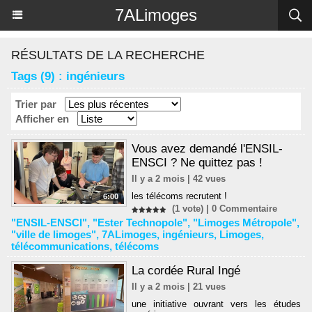
Panneau de gestion des cookies
7ALimoges
RÉSULTATS DE LA RECHERCHE
Tags (9) : ingénieurs
Trier par
Afficher en
Vous avez demandé l'ENSIL-
ENSCI ? Ne quittez pas !
Il y a 2 mois | 42 vues
les télécoms recrutent !
6:00
(1 vote) |
0
Commentaire
"ENSIL-ENSCI"
,
"Ester Technopole"
,
"Limoges Métropole"
,
"ville de limoges"
,
7ALimoges
,
ingénieurs
,
Limoges
,
télécommunications
,
télécoms
La cordée Rural Ingé
Il y a 2 mois | 21 vues
une initiative ouvrant vers les études