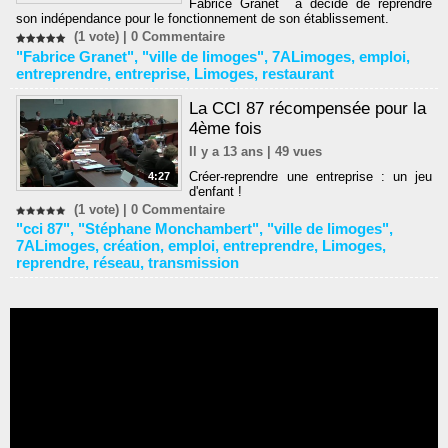
Fabrice Granet a décidé de reprendre
son indépendance pour le fonctionnement de son établissement.
(1 vote) |
0
Commentaire
"Fabrice Granet"
,
"ville de limoges"
,
7ALimoges
,
emploi
,
entreprendre
,
entreprise
,
Limoges
,
restaurant
La CCI 87 récompensée pour la
4ème fois
Il y a 13 ans | 49 vues
Créer-reprendre une entreprise : un jeu
4:27
d'enfant !
(1 vote) |
0
Commentaire
"cci 87"
,
"Stéphane Monchambert"
,
"ville de limoges"
,
7ALimoges
,
création
,
emploi
,
entreprendre
,
Limoges
,
reprendre
,
réseau
,
transmission