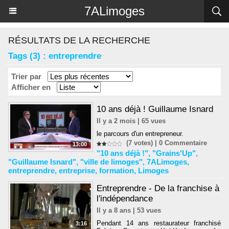
Panneau de gestion des cookies
7ALimoges
RÉSULTATS DE LA RECHERCHE
Tags (3) : entreprendre
Trier par
Afficher en
10 ans déjà ! Guillaume Isnard
Il y a 2 mois | 65 vues
le parcours d'un entrepreneur.
(7 votes) |
0
Commentaire
13:00
"10 ans déjà !"
,
"Grains'Up"
,
"Guillaume Isnard"
,
"ville de limoges"
,
7ALimoges
,
entreprendre
,
entreprise
,
formation
,
Limoges
Entreprendre - De la franchise à
l'indépendance
Il y a 8 ans | 53 vues
Pendant 14 ans restaurateur franchisé
3:16