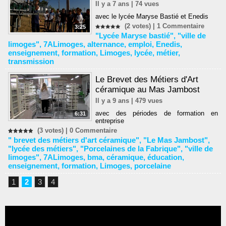
Il y a 7 ans | 74 vues
avec le lycée Maryse Bastié et Enedis
(2 votes) |
1
Commentaire
3:25
"Lycée Maryse bastié"
,
"ville de
limoges"
,
7ALimoges
,
alternance
,
emploi
,
Enedis
,
enseignement
,
formation
,
Limoges
,
lycée
,
métier
,
transmission
Le Brevet des Métiers d'Art
céramique au Mas Jambost
Il y a 9 ans | 479 vues
avec des périodes de formation en
6:31
entreprise
(3 votes) |
0
Commentaire
" brevet des métiers d'art céramique"
,
"Le Mas Jambost"
,
"lycée des métiers"
,
"Porcelaines de la Fabrique"
,
"ville de
limoges"
,
7ALimoges
,
bma
,
céramique
,
éducation
,
enseignement
,
formation
,
Limoges
,
porcelaine
1
2
3
4