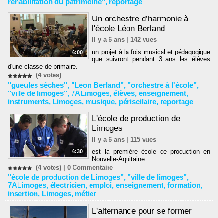
réhabilitation du patrimoine"
,
reportage
Un orchestre d’harmonie à
l'école Léon Berland
Il y a 6 ans | 142 vues
un projet à la fois musical et pédagogique
6:00
que suivront pendant 3 ans les élèves
d'une classe de primaire.
(4 votes)
"gueules sèches"
,
"Leon Berland"
,
"orchestre à l'école"
,
"ville de limoges"
,
7ALimoges
,
élèves
,
enseignement
,
instruments
,
Limoges
,
musique
,
périscilaire
,
reportage
L'école de production de
Limoges
Il y a 6 ans | 115 vues
est la première école de production en
6:30
Nouvelle-Aquitaine.
(4 votes) |
0
Commentaire
"école de production de Limoges"
,
"ville de limoges"
,
7ALimoges
,
électricien
,
emploi
,
enseignement
,
formation
,
insertion
,
Limoges
,
métier
L'alternance pour se former