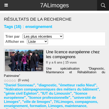
Panneau de gestion des cookies
7ALimoges
RÉSULTATS DE LA RECHERCHE
Tags (16) : enseignement
Trier par
Afficher en
Une licence européenne chez
les compagnons
Il y a 6 ans | 15 vues
Une spécialisation “Diagnostic,
8:03
Maintenance et Réhabilitation du
Patrimoine”
(0 vote)
"Daniel Sionneau"
,
"diagnostic
,
"émetteur radio Nieul"
,
"fédération compagnonniques des métiers du bâtiment"
,
"génie civil Egleton"
,
"IUT du Limousin"
,
"licence
européenne"
,
"licence professionnelle"
,
"université de
Limoges"
,
"ville de limoges"
,
7ALimoges
,
compagnons
,
enseignement
,
formation
,
Limoges
,
maintenance
,