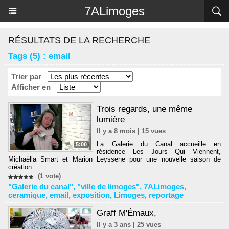
Panneau de gestion des cookies
7ALimoges
RÉSULTATS DE LA RECHERCHE
Tags (5) : email
Trier par
Afficher en
Trois regards, une même
lumière
Il y a 8 mois | 15 vues
La Galerie du Canal accueille en
5:00
résidence Les Jours Qui Viennent,
Michaëlla Smart et Marion Leyssene pour une nouvelle saison de
création
(1 vote)
"Galerie du canal"
,
"ville de limoges"
,
7ALimoges
,
ceramique
,
email
,
exposition
,
Limoges
,
reportage
Graff M'Émaux,
Il y a 3 ans | 25 vues