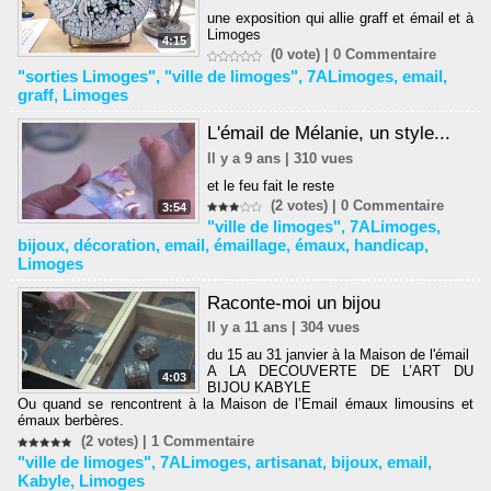
une exposition qui allie graff et émail et à
Limoges
4:15
(0 vote) |
0
Commentaire
"sorties Limoges"
,
"ville de limoges"
,
7ALimoges
,
email
,
graff
,
Limoges
L'émail de Mélanie, un style...
Il y a 9 ans | 310 vues
et le feu fait le reste
(2 votes) |
0
Commentaire
3:54
"ville de limoges"
,
7ALimoges
,
bijoux
,
décoration
,
email
,
émaillage
,
émaux
,
handicap
,
Limoges
Raconte-moi un bijou
Il y a 11 ans | 304 vues
du 15 au 31 janvier à la Maison de l'émail
A LA DECOUVERTE DE L’ART DU
4:03
BIJOU KABYLE
Ou quand se rencontrent à la Maison de l’Email émaux limousins et
émaux berbères.
(2 votes) |
1
Commentaire
"ville de limoges"
,
7ALimoges
,
artisanat
,
bijoux
,
email
,
Kabyle
,
Limoges