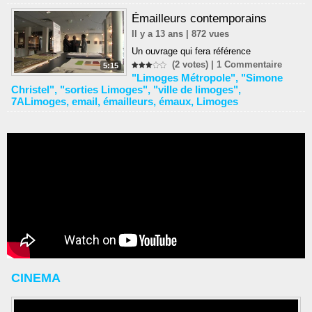
Émailleurs contemporains
Il y a 13 ans | 872 vues
Un ouvrage qui fera référence
(2 votes) |
1
Commentaire
5:15
"Limoges Métropole"
,
"Simone
Christel"
,
"sorties Limoges"
,
"ville de limoges"
,
7ALimoges
,
email
,
émailleurs
,
émaux
,
Limoges
CINEMA