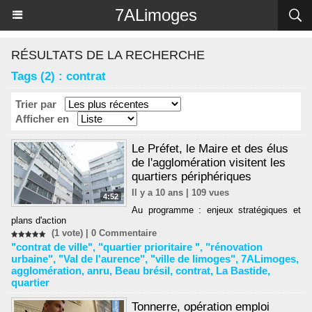
Panneau de gestion des cookies
7ALimoges
RÉSULTATS DE LA RECHERCHE
Tags (2) : contrat
Trier par
Afficher en
Le Préfet, le Maire et des élus
de l'agglomération visitent les
quartiers périphériques
Il y a 10 ans | 109 vues
4:52
Au programme : enjeux stratégiques et
plans d'action
(1 vote) |
0
Commentaire
"contrat de ville"
,
"quartier prioritaire "
,
"rénovation
urbaine"
,
"Val de l'aurence"
,
"ville de limoges"
,
7ALimoges
,
agglomération
,
anru
,
Beau brésil
,
contrat
,
La Bastide
,
quartier
Tonnerre, opération emploi