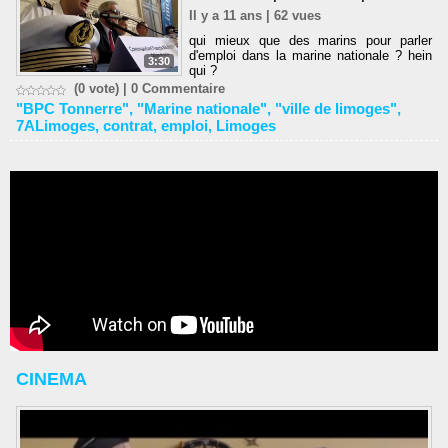
Il y a 11 ans | 62 vues
qui mieux que des marins pour parler
d'emploi dans la marine nationale ? hein
3:30
qui ?
(0 vote) |
0
Commentaire
"BPC Tonnerre"
,
"Marine nationale"
,
"ville de limoges"
,
7ALimoges
,
contrat
,
emploi
,
Limoges
CINEMA