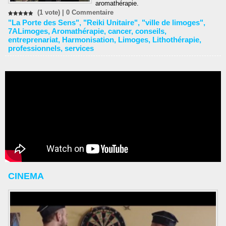
aromathérapie.
(1 vote) |
0
Commentaire
"La Porte des Sens"
,
"Reiki Unitaire"
,
"ville de limoges"
,
7ALimoges
,
Aromathérapie
,
cancer
,
conseils
,
entreprenariat
,
Harmonisation
,
Limoges
,
Lithothérapie
,
professionnels
,
services
CINEMA