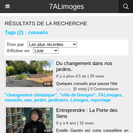
Panneau de gestion des cookies
7ALimoges
RÉSULTATS DE LA RECHERCHE
Tags (2) : conseils
Trier par
Afficher en
Du changement dans nos
jardins.
Il y a plus d'1 an | 29 vues
Quelques conseils pour passer l'été.
4:00
(0 vote) |
0
Commentaire
"changement climatique"
,
"ville de limoges"
,
7ALimoges
,
conseils
,
eau
,
jardin
,
jardiniers
,
Limoges
,
reportage
Entreprendre : La Porte des
Sens
Il y a 6 ans | 12 vues
Estelle Garotin est votre conseillère en
3:19