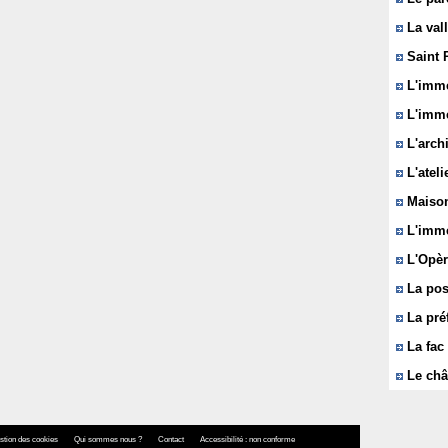
La vall
Saint 
L'immeu
L'imme
L'arch
L'ateli
Maison
L'imme
L'Opèr
La pos
La pré
La fac 
Le châ
stion des cookies
Qui sommes nous ?
Contact
Accessibilité : non conforme