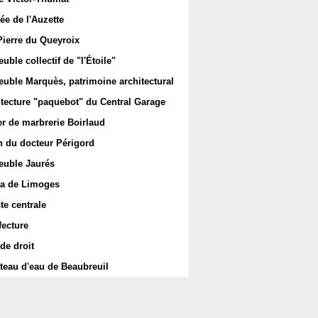
ée de l'Auzette
Pierre du Queyroix
ble collectif de "l'Étoile"
uble Marquès, patrimoine architectural
itecture "paquebot" du Central Garage
er de marbrerie Boirlaud
 du docteur Périgord
uble Jaurés
a de Limoges
te centrale
fecture
de droit
teau d'eau de Beaubreuil