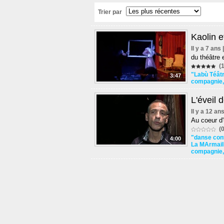
Trier par
Kaolin e
Il y a 7 ans
du théâtre
(1
"Labù Téât
3:47
compagnie
L'éveil 
Il y a 12 an
Au coeur d
(0
"danse con
4:00
La MArmail
compagnie