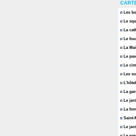
CARTE
Les bo
Le squ
La cat
Le fou
La Mai
Le pavi
Le cim
Les so
L'hôtel
La gar
Le jard
La font
Saint-
Le jard
Le parc