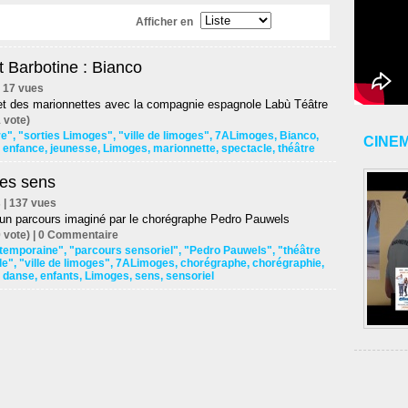
Afficher en
t Barbotine : Bianco
 | 17 vues
 et des marionnettes avec la compagnie espagnole Labù Téâtre
 vote)
re"
,
"sorties Limoges"
,
"ville de limoges"
,
7ALimoges
,
Bianco
,
CINE
,
enfance
,
jeunesse
,
Limoges
,
marionnette
,
spectacle
,
théâtre
des sens
s | 137 vues
'un parcours imaginé par le chorégraphe Pedro Pauwels
 vote) |
0
Commentaire
temporaine"
,
"parcours sensoriel"
,
"Pedro Pauwels"
,
"théâtre
le"
,
"ville de limoges"
,
7ALimoges
,
chorégraphe
,
chorégraphie
,
,
danse
,
enfants
,
Limoges
,
sens
,
sensoriel