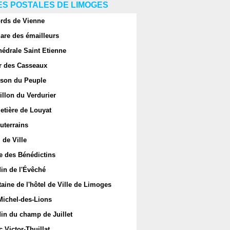
S POSTALES DE LIMOGES
rds de Vienne
are des émailleurs
hédrale Saint Etienne
r des Casseaux
son du Peuple
llon du Verdurier
etière de Louyat
uterrains
 de Ville
e des Bénédictins
in de l'Évêché
aine de l'hôtel de Ville de Limoges
Michel-des-Lions
in du champ de Juillet
 Victor-Thuillat