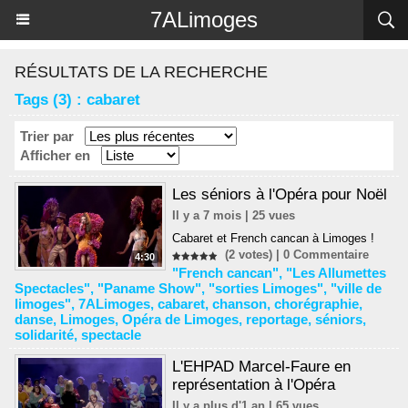
Panneau de gestion des cookies
7ALimoges
RÉSULTATS DE LA RECHERCHE
Tags (3) : cabaret
Trier par
Afficher en
Les séniors à l'Opéra pour Noël
Il y a 7 mois | 25 vues
Cabaret et French cancan à Limoges !
(2 votes) |
0
Commentaire
4:30
"French cancan"
,
"Les Allumettes
Spectacles"
,
"Paname Show"
,
"sorties Limoges"
,
"ville de
limoges"
,
7ALimoges
,
cabaret
,
chanson
,
chorégraphie
,
danse
,
Limoges
,
Opéra de Limoges
,
reportage
,
séniors
,
solidarité
,
spectacle
L'EHPAD Marcel-Faure en
représentation à l'Opéra
Il y a plus d'1 an | 65 vues