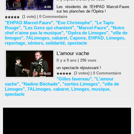
Les résidents de l'EHPAD Marcel-Faure
4:00
sur les planches de l'Opéra !
(1 vote) |
0
Commentaire
"EHPAD Marcel-Faure"
,
"Eve Christophe"
,
"Le Tapis
Rouge"
,
"Les Gens qui chantent"
,
"Marcel-Faure"
,
"Notre
chef n'aime pas la musique"
,
"Opéra de Limoges"
,
"ville de
limoges"
,
7ALimoges
,
cabaret
,
Capone
,
EHPAD
,
Limoges
,
reportage
,
séniors
,
solidarité
,
spectacle
L'amour vache
Il y a 9 ans | 296 vues
un spectacle réjouissant !
(3 votes) |
0
Commentaire
6:00
"Gilles favereau"
,
"L'amour
vache"
,
"Nadine Béchade"
,
"sorties Limoges"
,
"ville de
Limoges"
,
7ALimoges
,
cabaret
,
Limoges
,
musique
,
spectacle