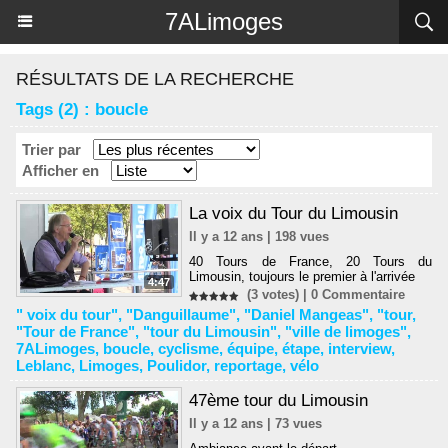
Panneau de gestion des cookies
7ALimoges
RÉSULTATS DE LA RECHERCHE
Tags (2) : boucle
Trier par
Afficher en
La voix du Tour du Limousin
Il y a 12 ans | 198 vues
40 Tours de France, 20 Tours du
Limousin, toujours le premier à l'arrivée
4:47
(3 votes) |
0
Commentaire
" voix du tour"
,
"Danguillaume"
,
"Daniel Mangeas"
,
"tour
,
"Tour de France"
,
"tour du Limousin"
,
"ville de limoges"
,
7ALimoges
,
boucle
,
cyclisme
,
équipe
,
étape
,
interview
,
Leblanc
,
Limoges
,
Poulidor
,
reportage
,
vélo
47ème tour du Limousin
Il y a 12 ans | 73 vues