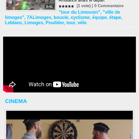
Ambiance avant le départ
(1 vote) |
0
Commentaire
3:41
"tour du Limousin"
,
"ville de
limoges"
,
7ALimoges
,
boucle
,
cyclisme
,
équipe
,
étape
,
Leblanc
,
Limoges
,
Poulidor
,
tour
,
vélo
CINEMA