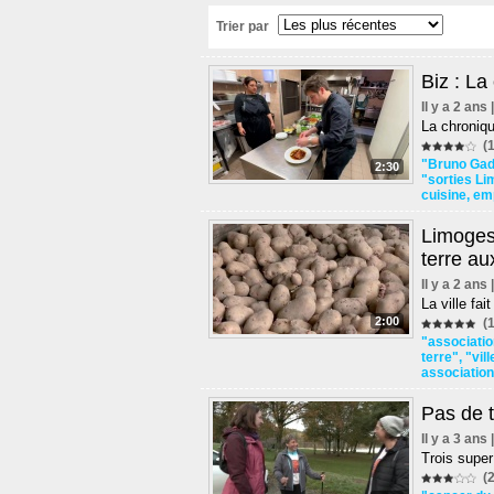
Trier par
Biz : La
Il y a 2 ans
La chroniq
(1
"Bruno Gad
2:30
"sorties L
cuisine
,
emp
Limoges,
terre au
Il y a 2 ans
La ville fa
2:00
(1
"associatio
terre"
,
"vil
association
Pas de t
Il y a 3 ans
Trois super
(2