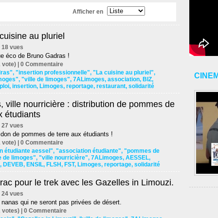
Afficher en
 cuisine au pluriel
 | 18 vues
ue éco de Bruno Gadras !
 vote) |
0
Commentaire
ras"
,
"insertion professionnelle"
,
"La cuisine au pluriel"
,
CINE
imoges"
,
"ville de limoges"
,
7ALimoges
,
association
,
BIZ
,
loi
,
insertion
,
Limoges
,
reportage
,
restaurant
,
solidarité
 ville nourricière : distribution de pommes de
x étudiants
 | 27 vues
it don de pommes de terre aux étudiants !
 vote) |
0
Commentaire
n étudiante aessel"
,
"association étudiante"
,
"pommes de
le de limoges"
,
"ville nourricière"
,
7ALimoges
,
AESSEL
,
,
DEVEB
,
ENSIL
,
FLSH
,
FST
,
Limoges
,
reportage
,
solidarité
rac pour le trek avec les Gazelles in Limouzi.
 | 24 vues
 nanas qui ne seront pas privées de désert.
 votes) |
0
Commentaire