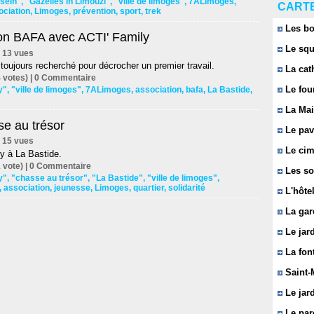
sein"
,
"Gazelles in Limouzi"
,
"ville de limoges"
,
7ALimoges
,
CARTE
ociation
,
Limoges
,
prévention
,
sport
,
trek
Les bo
on BAFA avec ACTI' Family
Le squ
 | 13 vues
toujours recherché pour décrocher un premier travail.
La cat
 votes) |
0
Commentaire
Le fou
y"
,
"ville de limoges"
,
7ALimoges
,
association
,
bafa
,
La Bastide
,
La Mai
se au trésor
Le pavi
 | 15 vues
Le cim
ly à La Bastide.
 vote) |
0
Commentaire
Les so
y"
,
"chasse au trésor"
,
"La Bastide"
,
"ville de limoges"
,
,
association
,
jeunesse
,
Limoges
,
quartier
,
solidarité
L'hôtel
La gar
Le jard
La font
Saint-
Le jard
Le parc