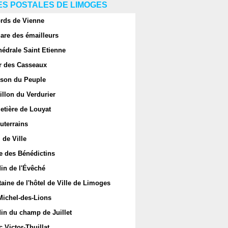
S POSTALES DE LIMOGES
rds de Vienne
are des émailleurs
hédrale Saint Etienne
r des Casseaux
son du Peuple
llon du Verdurier
etière de Louyat
uterrains
 de Ville
e des Bénédictins
in de l'Évêché
aine de l'hôtel de Ville de Limoges
Michel-des-Lions
in du champ de Juillet
 Victor-Thuillat