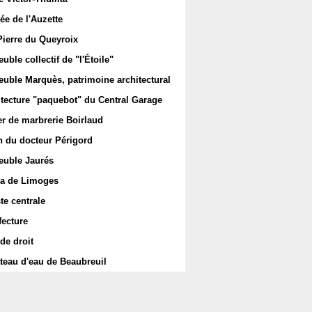
ée de l'Auzette
Pierre du Queyroix
ble collectif de "l'Étoile"
uble Marquès, patrimoine architectural
itecture "paquebot" du Central Garage
er de marbrerie Boirlaud
 du docteur Périgord
uble Jaurés
a de Limoges
te centrale
fecture
de droit
teau d'eau de Beaubreuil