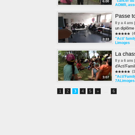
"cancer du 
6:00
AOMR
,
ass
Passe t
Il y a 4 ans
un diplôme 
(4
"Acti' famil
2:33
Limoges
La chas
Il y a 6 ans
d'Acti'Fami
(1
"Acti'Famil
3:07
7ALimoges
1
2
3
4
5
»
...
6