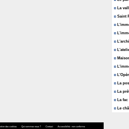
La vall
Saint 
L'immeu
L'imme
L'arch
L'ateli
Maison
L'imme
L'Opèr
La pos
La pré
La fac 
Le châ
stion des cookies
Qui sommes nous ?
Contact
Accessibilité : non conforme