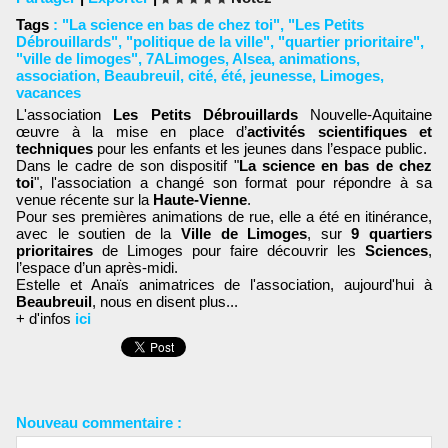
Tags
:
"La science en bas de chez toi"
,
"Les Petits
Débrouillards"
,
"politique de la ville"
,
"quartier prioritaire"
,
"ville de limoges"
,
7ALimoges
,
Alsea
,
animations
,
association
,
Beaubreuil
,
cité
,
été
,
jeunesse
,
Limoges
,
vacances
L'association
Les Petits Débrouillards
Nouvelle-Aquitaine
œuvre à la mise en place d’
activités scientifiques et
techniques
pour les enfants et les jeunes dans l’espace public.
Dans le cadre de son dispositif "
La science en bas de chez
toi
", l'association a changé son format pour répondre à sa
venue récente sur la
Haute-Vienne
.
Pour ses premières animations de rue, elle a été en itinérance,
avec le soutien de la
Ville de Limoges
, sur
9
quartiers
prioritaires
de Limoges pour faire découvrir les
Sciences
,
l’espace d’un après-midi.
Estelle et Anaïs animatrices de l'association, aujourd'hui à
Beaubreuil
, nous en disent plus...
+ d'infos
ici
Nouveau commentaire :