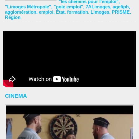
"les chemins pour l'emploi"
,
"Limoges Métropole"
,
"pole emploi"
,
7ALimoges
,
agefiph
,
agglomération
,
emploi
,
État
,
formation
,
Limoges
,
PRISME
,
Région
CINEMA