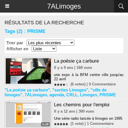
Panneau de gestion des cookies
7ALimoges
RÉSULTATS DE LA RECHERCHE
Tags (2) : PRISME
Trier par
Afficher en
La poésie ça carbure
Il y a 9 ans | 168 vues
une expo à la BFM centre ville jusqu'au
22 avril
5:00
(6 votes) |
0
Commentaire
"La poésie ça carbure"
,
"sorties Limoges"
,
"ville de
limoges"
,
7ALimoges
,
agenda
,
CRLL
,
Limoges
,
PRISME
Les chemins pour l'emploi
Il y a 12 ans | 300 vues
Une série radio lancée à limoges en 1995
(1 vote) |
1
Commentaire
5:28