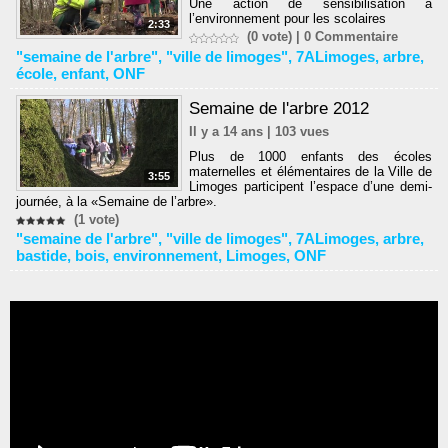
Une action de sensibilisation à
l’environnement pour les scolaires
2:33
(0 vote) |
0
Commentaire
"semaine de l'arbre"
,
"ville de limoges"
,
7ALimoges
,
arbre
,
école
,
enfant
,
ONF
Semaine de l'arbre 2012
Il y a 14 ans | 103 vues
Plus de 1000 enfants des écoles
maternelles et élémentaires de la Ville de
3:55
Limoges participent l’espace d’une demi-
journée, à la «Semaine de l’arbre».
(1 vote)
"semaine de l'arbre"
,
"ville de limoges"
,
7ALimoges
,
arbre
,
bastide
,
bois
,
environnement
,
Limoges
,
ONF