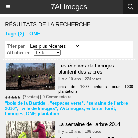
Panneau de gestion des cookies
7ALimoges
RÉSULTATS DE LA RECHERCHE
Tags (3) : ONF
Trier par
Afficher en
Les écoliers de Limoges
plantent des arbres
Il y a 10 ans | 274 vues
près de 1000 enfants pour 1000
4:18
plantations
(7 votes) |
0
Commentaire
"bois de la Bastide"
,
"espaces verts"
,
"semaine de l'arbre
2016"
,
"ville de limoges"
,
7ALimoges
,
enfants
,
forêt
,
Limoges
,
ONF
,
plantation
La semaine de l'arbre 2014
Il y a 12 ans | 108 vues