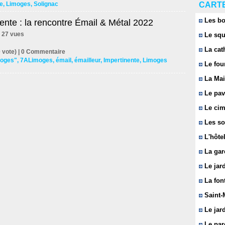
CARTE
e
,
Limoges
,
Solignac
Les bo
ente : la rencontre Émail & Métal 2022
 | 27 vues
Le squ
La cat
 vote) |
0
Commentaire
imoges"
,
7ALimoges
,
émail
,
émailleur
,
Impertinente
,
Limoges
Le fou
La Mai
Le pavi
Le cim
Les so
L'hôtel
La gar
Le jard
La font
Saint-
Le jard
Le parc