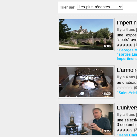
Trier par
Impertin
Il y a 4 ans
une expos
"spots" ave
(1
6:00
"Georges 
"sorties L
Impertinent
L’armoir
Il y a 4 ans
au château 
(0
"Saint-Yrie
6:30
L’univer
Il y a 4 ans
une sélect
3 septembr
(2
3:27
"Henri Ché