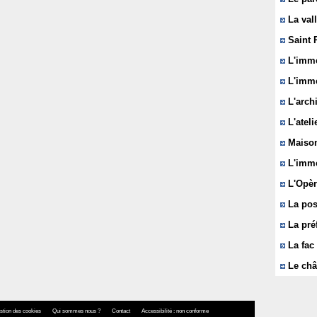
La vall
Saint 
L'immeu
L'imme
L'arch
L'ateli
Maison
L'imme
L'Opèr
La pos
La pré
La fac 
Le châ
stion des cookies
Qui sommes nous ?
Contact
Accessibilité : non conforme