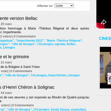
Afficher en
ente version Bellac
 | 25 vues
ition hommage à Marie -Thérèse Régerat et deux autres
c Impertinente.
2 votes) |
0
Commentaire
CINE
Magadoux"
,
"Impertinente 2022"
,
"Marie -Thérèse Régerat"
,
imoges"
,
"ville de limoges"
,
7ALimoges
,
agenda
,
Bellac
,
e
,
Limoges
e et le grimoire
 | 21 vues
de la Brégère à Saint-Yrieix
 vote) |
0
Commentaire
ix"
,
"ville de limoges"
,
7ALimoges
,
Impertinente
,
Limoges
s d’Henri Chéron à Solignac
 | 44 vues
ion de ses œuvres y est exposée au Moulin de Quatre jusqu'au
e.
 votes) |
0
Commentaire
ron"
,
"ville de limoges"
,
7ALimoges
,
émail
,
émaux
,
exposition
,