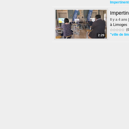
Impertinent
Impertin
Il y a 4 ans
à Limoges
(0
"ville de l
2:29