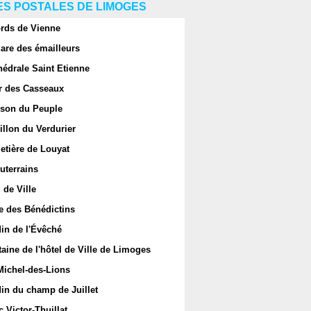
S POSTALES DE LIMOGES
rds de Vienne
are des émailleurs
hédrale Saint Etienne
r des Casseaux
son du Peuple
llon du Verdurier
etière de Louyat
uterrains
 de Ville
e des Bénédictins
in de l'Évêché
aine de l'hôtel de Ville de Limoges
Michel-des-Lions
in du champ de Juillet
 Victor-Thuillat