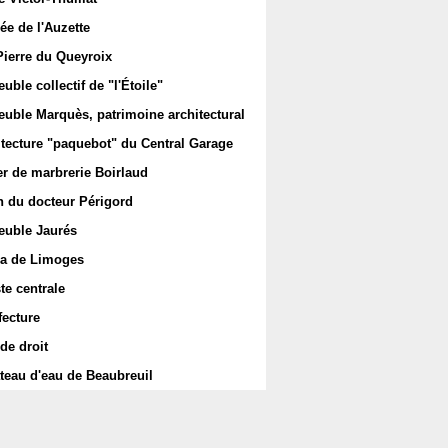
ée de l'Auzette
Pierre du Queyroix
ble collectif de "l'Étoile"
uble Marquès, patrimoine architectural
itecture "paquebot" du Central Garage
er de marbrerie Boirlaud
 du docteur Périgord
uble Jaurés
a de Limoges
te centrale
fecture
de droit
teau d'eau de Beaubreuil