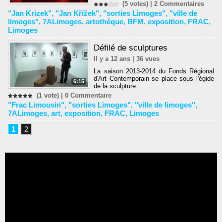
(5 votes) |
2
Commentaires
"Jan Krizek"
,
"Jan Křížek"
,
"sorties Limoges"
,
"ville de
limoges"
,
7ALimoges
,
artothéque
,
BFM
,
exposition
,
FRAC
,
Limoges
Défilé de sculptures
Il y a 12 ans | 36 vues
La saison 2013-2014 du Fonds Régional
d'Art Contemporain se place sous l'égide
6:15
de la sculpture.
(1 vote) |
0
Commentaire
"Frac Limousin"
,
"sorties Limoges"
,
"ville de limoges"
,
7ALimoges
,
art
,
exposition
,
FRAC
,
Limoges
1
2