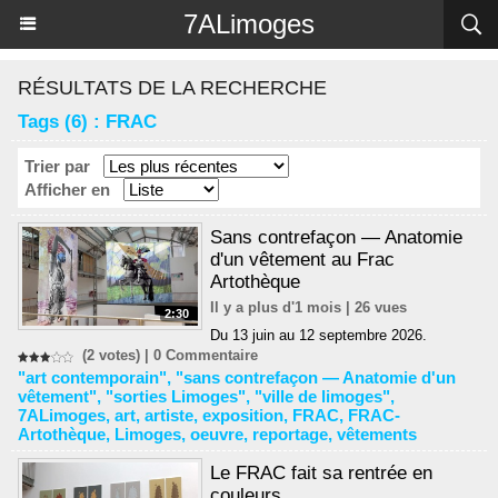
Panneau de gestion des cookies
7ALimoges
RÉSULTATS DE LA RECHERCHE
Tags (6) : FRAC
Trier par
Afficher en
Sans contrefaçon — Anatomie
d'un vêtement au Frac
Artothèque
Il y a plus d'1 mois | 26 vues
2:30
Du 13 juin au 12 septembre 2026.
(2 votes) |
0
Commentaire
"art contemporain"
,
"sans contrefaçon — Anatomie d'un
vêtement"
,
"sorties Limoges"
,
"ville de limoges"
,
7ALimoges
,
art
,
artiste
,
exposition
,
FRAC
,
FRAC-
Artothèque
,
Limoges
,
oeuvre
,
reportage
,
vêtements
Le FRAC fait sa rentrée en
couleurs