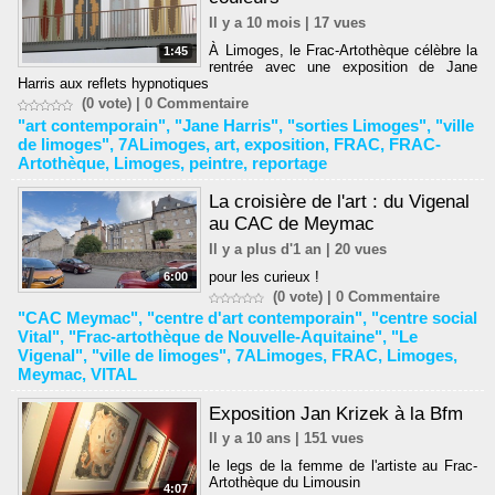
Il y a 10 mois | 17 vues
À Limoges, le Frac-Artothèque célèbre la
1:45
rentrée avec une exposition de Jane
Harris aux reflets hypnotiques
(0 vote) |
0
Commentaire
"art contemporain"
,
"Jane Harris"
,
"sorties Limoges"
,
"ville
de limoges"
,
7ALimoges
,
art
,
exposition
,
FRAC
,
FRAC-
Artothèque
,
Limoges
,
peintre
,
reportage
La croisière de l'art : du Vigenal
au CAC de Meymac
Il y a plus d'1 an | 20 vues
pour les curieux !
6:00
(0 vote) |
0
Commentaire
"CAC Meymac"
,
"centre d'art contemporain"
,
"centre social
Vital"
,
"Frac-artothèque de Nouvelle-Aquitaine"
,
"Le
Vigenal"
,
"ville de limoges"
,
7ALimoges
,
FRAC
,
Limoges
,
Meymac
,
VITAL
Exposition Jan Krizek à la Bfm
Il y a 10 ans | 151 vues
le legs de la femme de l'artiste au Frac-
Artothèque du Limousin
4:07