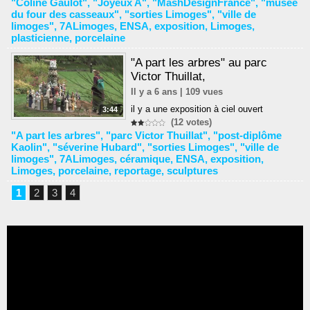
"Coline Gaulot"
,
"Joyeux A"
,
"MashDesignFrance"
,
"musée
du four des casseaux"
,
"sorties Limoges"
,
"ville de
limoges"
,
7ALimoges
,
ENSA
,
exposition
,
Limoges
,
plasticienne
,
porcelaine
"A part les arbres" au parc
Victor Thuillat,
Il y a 6 ans | 109 vues
il y a une exposition à ciel ouvert
3:44
(12 votes)
"A part les arbres"
,
"parc Victor Thuillat"
,
"post-diplôme
Kaolin"
,
"séverine Hubard"
,
"sorties Limoges"
,
"ville de
limoges"
,
7ALimoges
,
céramique
,
ENSA
,
exposition
,
Limoges
,
porcelaine
,
reportage
,
sculptures
1
2
3
4