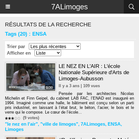
Panneau de gestion des cookies
7ALimoges
RÉSULTATS DE LA RECHERCHE
Tags (20) : ENSA
Trier par
Afficher en
LE NEZ EN L'AIR : L'école
Nationale Supérieure d'Arts de
Limoges-Aubusson
Il y a 3 ans | 109 vues
1:30
Pensée par les architectes Nicolas
Michelin et Finn Geipel, du cabinet LAB FAC, l’ENAD est inauguré en
1994. Imaginé comme une halle, le bâtiment est conçu selon un parti
pris industriel, en laissant à l’état brut, le béton, l’acier, le bois et le
verre qui le compose. Le cœur de l’école...
(9 votes)
"le nez en l'air"
,
"ville de limoges"
,
7ALimoges
,
ENSA
,
Limoges