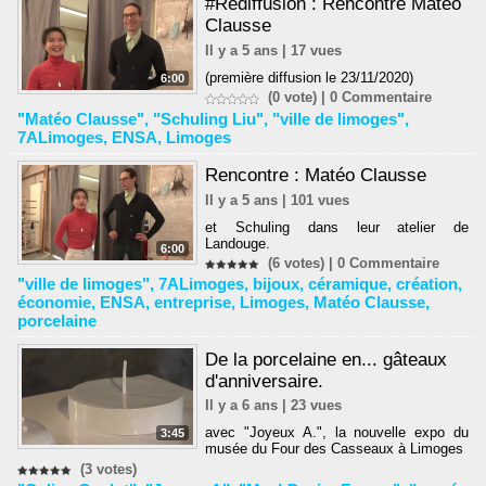
#Rediffusion : Rencontre Matéo
Clausse
Il y a 5 ans | 17 vues
(première diffusion le 23/11/2020)
6:00
(0 vote) |
0
Commentaire
"Matéo Clausse"
,
"Schuling Liu"
,
"ville de limoges"
,
7ALimoges
,
ENSA
,
Limoges
Rencontre : Matéo Clausse
Il y a 5 ans | 101 vues
et Schuling dans leur atelier de
Landouge.
6:00
(6 votes) |
0
Commentaire
"ville de limoges"
,
7ALimoges
,
bijoux
,
céramique
,
création
,
économie
,
ENSA
,
entreprise
,
Limoges
,
Matéo Clausse
,
porcelaine
De la porcelaine en... gâteaux
d'anniversaire.
Il y a 6 ans | 23 vues
avec "Joyeux A.", la nouvelle expo du
3:45
musée du Four des Casseaux à Limoges
(3 votes)