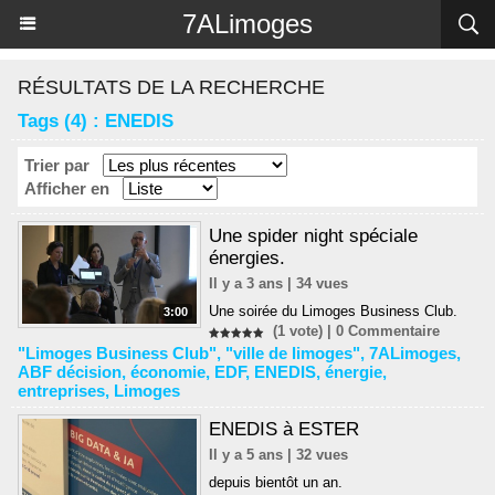
Panneau de gestion des cookies
7ALimoges
RÉSULTATS DE LA RECHERCHE
Tags (4) : ENEDIS
Trier par
Afficher en
Une spider night spéciale
énergies.
Il y a 3 ans | 34 vues
Une soirée du Limoges Business Club.
3:00
(1 vote) |
0
Commentaire
"Limoges Business Club"
,
"ville de limoges"
,
7ALimoges
,
ABF décision
,
économie
,
EDF
,
ENEDIS
,
énergie
,
entreprises
,
Limoges
ENEDIS à ESTER
Il y a 5 ans | 32 vues
depuis bientôt un an.