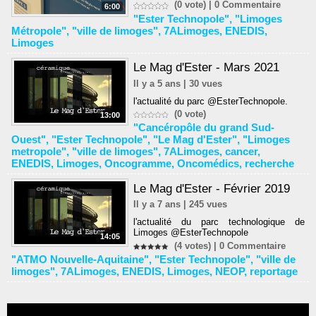
(0 vote) |
0
Commentaire
6:00
"Ester Technopole"
,
"Limoges
Métropole"
,
"ville de limoges"
,
7ALimoges
,
ENEDIS
,
Limoges
Le Mag d'Ester - Mars 2021
Il y a 5 ans | 30 vues
l'actualité du parc @EsterTechnopole.
(0 vote)
13:00
"Cancéropôle du grand Sud-
Ouest"
,
"Ester Technopole"
,
"Le Mag d'Ester"
,
"Limoges
metropole"
,
"ville de limoges"
,
7ALimoges
,
cancer
,
ENEDIS
,
Limoges
,
Oncogramme
,
Oncomédics
,
recherche
Le Mag d'Ester - Février 2019
Il y a 7 ans | 245 vues
l'actualité du parc technologique de
Limoges @EsterTechnopole
14:05
(4 votes) |
0
Commentaire
"ATMO Nouvelle-Aquitaine"
,
"Ester Technopole"
,
"ville de
limoges"
,
7ALimoges
,
ENEDIS
,
Limoges
,
NEOP
,
reportage