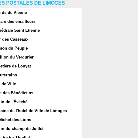
S POSTALES DE LIMOGES
rds de Vienne
are des émailleurs
hédrale Saint Etienne
r des Casseaux
son du Peuple
llon du Verdurier
etière de Louyat
uterrains
 de Ville
e des Bénédictins
in de l'Évêché
aine de l'hôtel de Ville de Limoges
Michel-des-Lions
in du champ de Juillet
 Victor-Thuillat