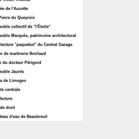
ée de l'Auzette
Pierre du Queyroix
ble collectif de "l'Étoile"
uble Marquès, patrimoine architectural
itecture "paquebot" du Central Garage
er de marbrerie Boirlaud
 du docteur Périgord
uble Jaurés
a de Limoges
te centrale
fecture
de droit
teau d'eau de Beaubreuil