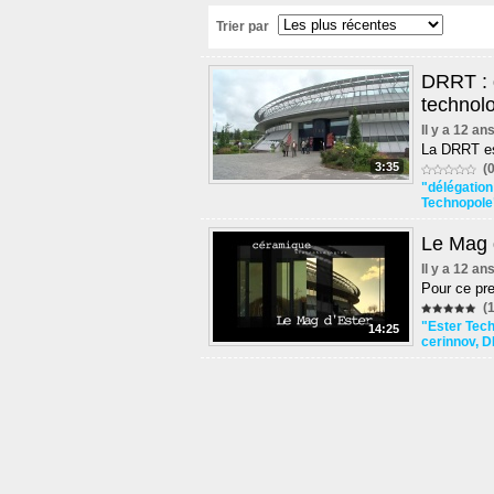
Trier par
DRRT : d
technol
Il y a 12 an
La DRRT est
3:35
(0
"délégation
Technopole
Le Mag d
Il y a 12 an
Pour ce pre
(1
"Ester Tec
14:25
cerinnov
,
D