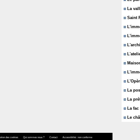
La vall
Saint 
L'immeu
L'imme
L'arch
L'ateli
Maison
L'imme
L'Opèr
La pos
La pré
La fac 
Le châ
stion des cookies
Qui sommes nous ?
Contact
Accessibilité : non conforme