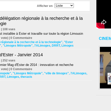
Afficher en
élégation régionale à la recherche et à la
ogie
s | 108 vues
 installée à Ester et travaille sur toute la région Limousin
 vote) |
0
Commentaire
CINE
 régionale à la recherche et à la technologie"
,
"Ester
"
,
"Limoges Métropole"
,
7ALimoges
,
DRRT
,
Limoges
'Ester - Janvier 2014
s | 252 vues
mier Mag d'Ester de 2014 : innovation et recherche
 vote) |
0
Commentaire
hnopole"
,
"Limoges Métropole"
,
"ville de limoges"
,
7ALimoges
,
RRT
,
Limoges
,
theraxis