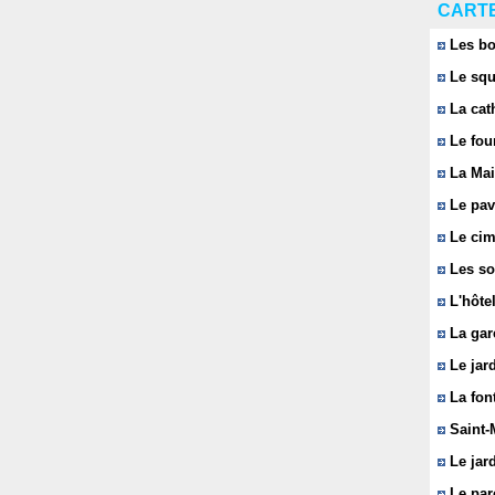
CARTE
Les bo
Le squ
La cat
Le fou
La Mai
Le pavi
Le cim
Les so
L'hôtel
La gar
Le jard
La font
Saint-
Le jard
Le parc