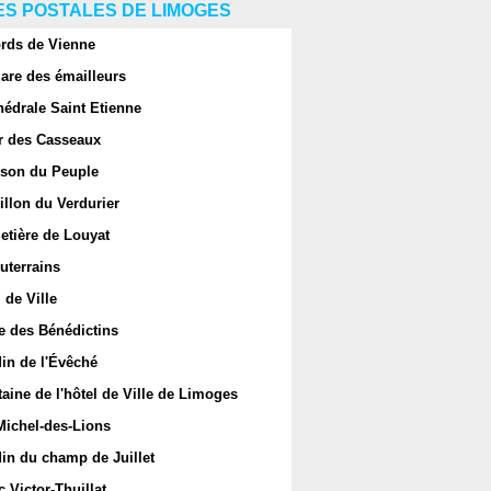
S POSTALES DE LIMOGES
rds de Vienne
are des émailleurs
hédrale Saint Etienne
r des Casseaux
son du Peuple
llon du Verdurier
etière de Louyat
uterrains
 de Ville
e des Bénédictins
in de l'Évêché
aine de l'hôtel de Ville de Limoges
Michel-des-Lions
in du champ de Juillet
 Victor-Thuillat