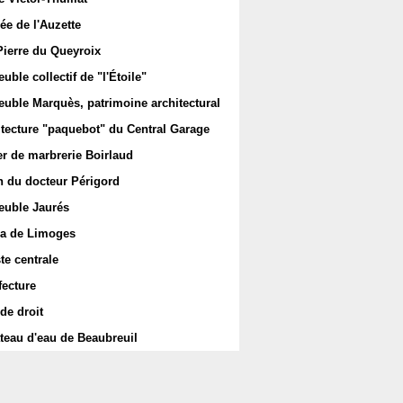
ée de l'Auzette
Pierre du Queyroix
ble collectif de "l'Étoile"
uble Marquès, patrimoine architectural
itecture "paquebot" du Central Garage
er de marbrerie Boirlaud
 du docteur Périgord
uble Jaurés
a de Limoges
te centrale
fecture
de droit
teau d'eau de Beaubreuil