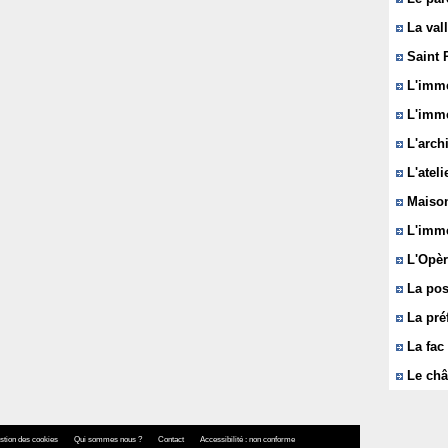
La vall
Saint 
L'immeu
L'imme
L'arch
L'ateli
Maison
L'imme
L'Opèr
La pos
La pré
La fac 
Le châ
stion des cookies
Qui sommes nous ?
Contact
Accessibilité : non conforme