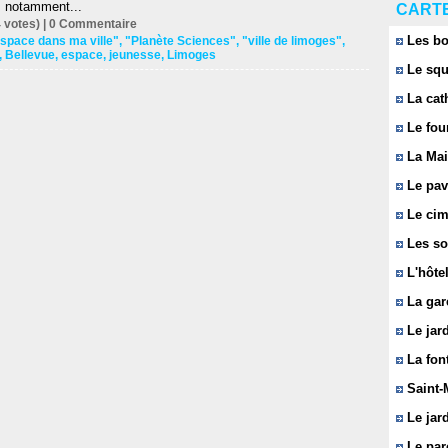
z notamment...
CARTE
 votes) |
0
Commentaire
Les bo
space dans ma ville"
,
"Planète Sciences"
,
"ville de limoges"
,
,
Bellevue
,
espace
,
jeunesse
,
Limoges
Le squ
La cat
Le fou
La Mai
Le pavi
Le cim
Les so
L'hôtel
La gar
Le jard
La font
Saint-
Le jard
Le parc