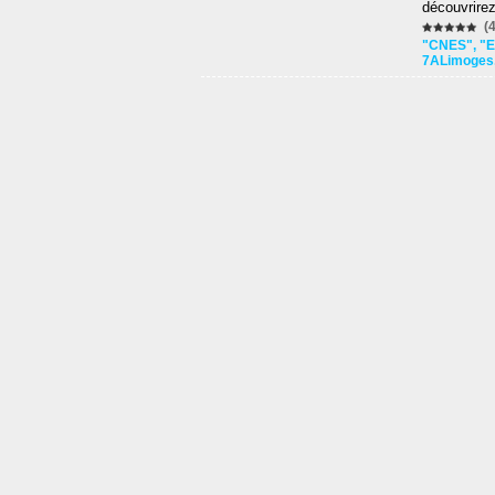
découvrire
(4
"CNES"
,
"E
7ALimoges