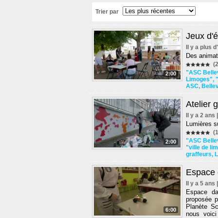
Trier par
Jeux d'é
Il y a plus 
Des animati
(2
"ASC Bellev
2:00
Limoges"
,
ASC
,
Belle
Atelier 
Il y a 2 ans
Lumières sur
(1
"ASC Bellev
2:00
"ville de l
graffeurs
,
L
Espace 
Il y a 5 ans
Espace dan
proposée po
Planète Sc
6:00
nous voici