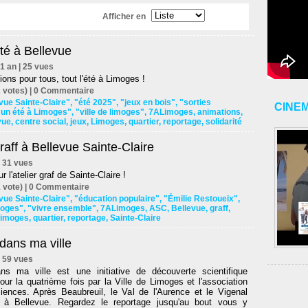
Afficher en
té à Bellevue
d'1 an | 25 vues
ons pour tous, tout l'été à Limoges !
 votes) |
0
Commentaire
ue Sainte-Claire"
,
"été 2025"
,
"jeux en bois"
,
"sorties
CINE
"un été à Limoges"
,
"ville de limoges"
,
7ALimoges
,
animations
,
vue
,
centre social
,
jeux
,
Limoges
,
quartier
,
reportage
,
solidarité
graff à Bellevue Sainte-Claire
 | 31 vues
 l'atelier graf de Sainte-Claire !
 vote) |
0
Commentaire
ue Sainte-Claire"
,
"éducation populaire"
,
"Émilie Restoueix"
,
imoges"
,
"vivre ensemble"
,
7ALimoges
,
ASC
,
Bellevue
,
graff
,
imoges
,
quartier
,
reportage
,
Sainte-Claire
dans ma ville
 | 59 vues
s ma ville est une initiative de découverte scientifique
ur la quatrième fois par la Ville de Limoges et l'association
iences. Après Beaubreuil, le Val de l'Aurence et le Vigenal
 à Bellevue. Regardez le reportage jusqu'au bout vous y