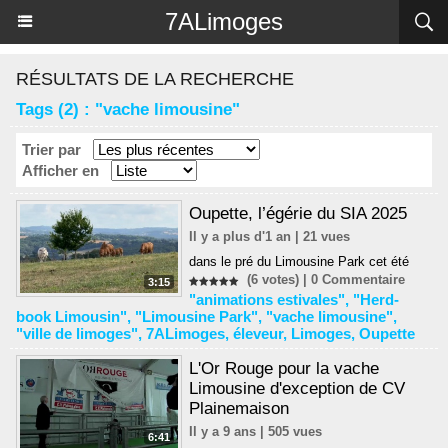
Panneau de gestion des cookies
7ALimoges
RÉSULTATS DE LA RECHERCHE
Tags (2) : "vache limousine"
Trier par
Afficher en
Oupette, l’égérie du SIA 2025
Il y a plus d'1 an | 21 vues
dans le pré du Limousine Park cet été
(6 votes) |
0
Commentaire
3:15
"animations estivales"
,
"Herd-
book Limousin"
,
"Limousine Park"
,
"vache limousine"
,
"ville de limoges"
,
7ALimoges
,
éleveur
,
Limoges
,
Oupette
L'Or Rouge pour la vache
Limousine d'exception de CV
Plainemaison
Il y a 9 ans | 505 vues
6:41