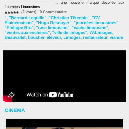
... une nouvelle marque dévoilée aux
Journées Limousines
(2 votes) |
0
Commentaire
"
,
"Bernard Leguille"
,
"Christian Têtedoie"
,
"CV
Plainemaison"
,
"Hugo Desnoyer"
,
"journées limousines"
,
"Philippe Bru"
,
"race limousine"
,
"vache limousine"
,
"ventes aux enchères"
,
"ville de limoges"
,
7ALimoges
,
Beauvallet
,
boucher
,
éleveur
,
Limoges
,
restaurateur
,
viande
CINEMA