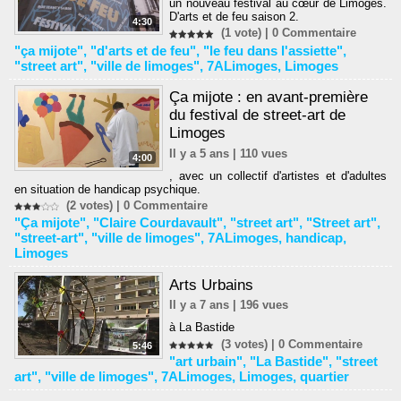
un nouveau festival au cœur de Limoges.
D'arts et de feu saison 2.
4:30
(1 vote) |
0
Commentaire
"ça mijote"
,
"d'arts et de feu"
,
"le feu dans l'assiette"
,
"street art"
,
"ville de limoges"
,
7ALimoges
,
Limoges
Ça mijote : en avant-première
du festival de street-art de
Limoges
Il y a 5 ans | 110 vues
4:00
, avec un collectif d'artistes et d'adultes
en situation de handicap psychique.
(2 votes) |
0
Commentaire
"Ça mijote"
,
"Claire Courdavault"
,
"street art"
,
"Street art"
,
"street-art"
,
"ville de limoges"
,
7ALimoges
,
handicap
,
Limoges
Arts Urbains
Il y a 7 ans | 196 vues
à La Bastide
(3 votes) |
0
Commentaire
5:46
"art urbain"
,
"La Bastide"
,
"street
art"
,
"ville de limoges"
,
7ALimoges
,
Limoges
,
quartier