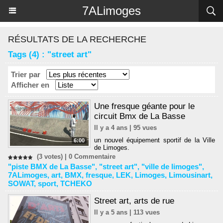
Panneau de gestion des cookies
7ALimoges
RÉSULTATS DE LA RECHERCHE
Tags (4) : "street art"
Trier par
Afficher en
Une fresque géante pour le
circuit Bmx de La Basse
Il y a 4 ans | 95 vues
un nouvel équipement sportif de la Ville
6:00
de Limoges.
(3 votes) |
0
Commentaire
"piste BMX de La Basse"
,
"street art"
,
"ville de limoges"
,
7ALimoges
,
art
,
BMX
,
fresque
,
LEK
,
Limoges
,
Limousinart
,
SOWAT
,
sport
,
TCHEKO
Street art, arts de rue
Il y a 5 ans | 113 vues