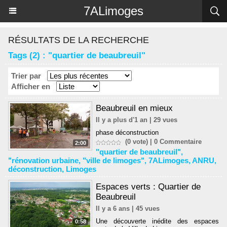
Panneau de gestion des cookies
7ALimoges
RÉSULTATS DE LA RECHERCHE
Tags (2) : "quartier de beaubreuil"
Trier par
Afficher en
Beaubreuil en mieux
Il y a plus d'1 an | 29 vues
phase déconstruction
(0 vote) |
0
Commentaire
2:00
"quartier de beaubreuil"
,
"rénovation urbaine
,
"ville de limoges"
,
7ALimoges
,
ANRU
,
déconstruction
,
Limoges
Espaces verts : Quartier de
Beaubreuil
Il y a 6 ans | 45 vues
Une découverte inédite des espaces
0:58