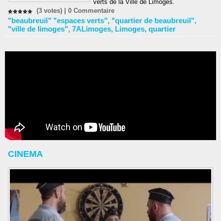
verts de la Ville de Limoges.
(3 votes) |
0
Commentaire
"beaubreuil" "espaces verts"
,
"quartier de beaubreuil"
,
"ville de limoges"
,
7ALimoges
,
Limoges
,
quartier
CINEMA