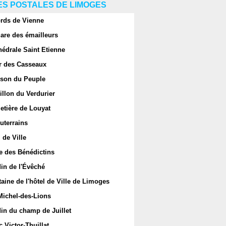
S POSTALES DE LIMOGES
rds de Vienne
are des émailleurs
hédrale Saint Etienne
r des Casseaux
son du Peuple
llon du Verdurier
etière de Louyat
uterrains
 de Ville
e des Bénédictins
in de l'Évêché
aine de l'hôtel de Ville de Limoges
Michel-des-Lions
in du champ de Juillet
 Victor-Thuillat