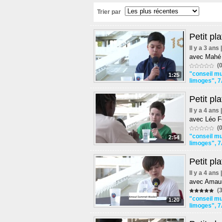
Trier par
Petit pl
Il y a 3 ans
avec Mahé 
(0
"conseil mu
1:25
limoges"
,
7
Petit p
Il y a 4 ans
avec Léo F
(0
"conseil mu
2:54
limoges"
,
7
Petit pl
Il y a 4 ans
avec Amaur
(3
"conseil mu
1:20
limoges"
,
7