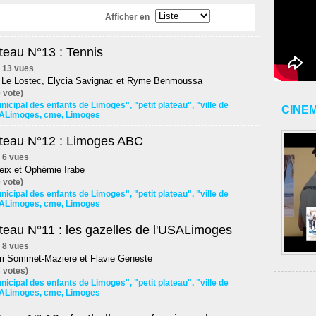
Afficher en
ateau N°13 : Tennis
 | 13 vues
Le Lostec, Elycia Savignac et Ryme Benmoussa
 vote)
nicipal des enfants de Limoges"
,
"petit plateau"
,
"ville de
CINE
ALimoges
,
cme
,
Limoges
lateau N°12 : Limoges ABC
 | 6 vues
eix et Ophémie Irabe
 vote)
nicipal des enfants de Limoges"
,
"petit plateau"
,
"ville de
ALimoges
,
cme
,
Limoges
ateau N°11 : les gazelles de l'USALimoges
 | 8 vues
i Sommet-Maziere et Flavie Geneste
 votes)
nicipal des enfants de Limoges"
,
"petit plateau"
,
"ville de
ALimoges
,
cme
,
Limoges