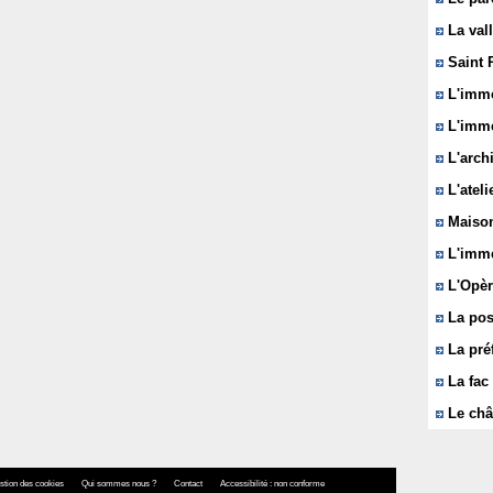
La vall
Saint 
L'immeu
L'imme
L'arch
L'ateli
Maison
L'imme
L'Opèr
La pos
La pré
La fac 
Le châ
stion des cookies
Qui sommes nous ?
Contact
Accessibilité : non conforme