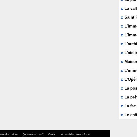
La vall
Saint 
L'immeu
L'imme
L'arch
L'ateli
Maison
L'imme
L'Opèr
La pos
La pré
La fac 
Le châ
stion des cookies
Qui sommes nous ?
Contact
Accessibilité : non conforme