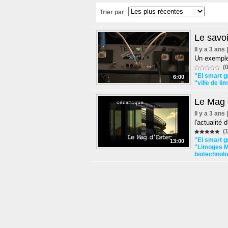
Trier par
Le savoi
Il y a 3 ans
Un exemple 
(0
"El smart g
6:00
"ville de l
Le Mag 
Il y a 3 ans
l'actualité
(1
"El smart g
13:00
"Limoges M
biotechnolo