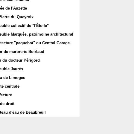
ée de l'Auzette
Pierre du Queyroix
ble collectif de "l'Étoile"
uble Marquès, patrimoine architectural
itecture "paquebot" du Central Garage
er de marbrerie Boirlaud
 du docteur Périgord
uble Jaurés
a de Limoges
te centrale
fecture
de droit
teau d'eau de Beaubreuil