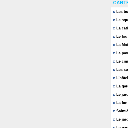
CARTE
Les bo
Le squ
La cat
Le fou
La Mai
Le pavi
Le cim
Les so
L'hôtel
La gar
Le jard
La font
Saint-
Le jard
Le parc