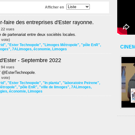
Afficher en
r-faire des entreprises d'Ester rayonne.
 | 22 vues
de partenariat entre deux sociétés locales.
 vote)
rid"
,
"Ester Technopole"
,
"Limoges Métropole"
,
"pôle EnR"
,
CINE
imoges"
,
7ALimoges
,
économie
,
Limoges
d'Ester - Septembre 2022
 | 94 vues
 d' @EsterTechnopole.
 vote)
rid"
,
"Ester Technopole"
,
"In planta"
,
"laboratoire Peirene"
,
étropole"
,
"pôle EnR"
,
"ville de limoges"
,
7ALimoges
,
gies
,
économie
,
Limoges