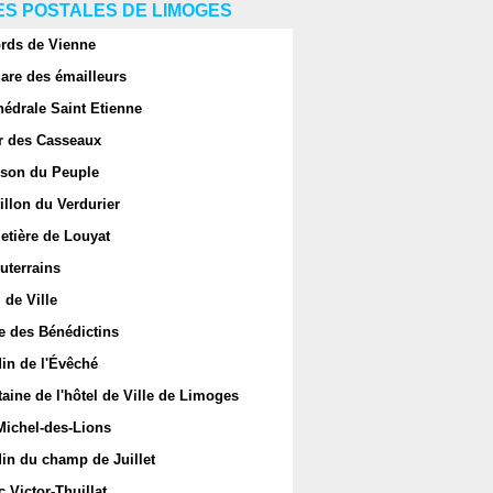
S POSTALES DE LIMOGES
rds de Vienne
are des émailleurs
hédrale Saint Etienne
r des Casseaux
son du Peuple
llon du Verdurier
etière de Louyat
uterrains
 de Ville
e des Bénédictins
in de l'Évêché
aine de l'hôtel de Ville de Limoges
Michel-des-Lions
in du champ de Juillet
 Victor-Thuillat