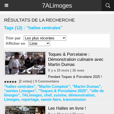
Panneau de gestion des cookies
7ALimoges
RÉSULTATS DE LA RECHERCHE
Tags (12) : "halles centrales"
Trier par
Afficher en
Toques & Porcelaine :
Démonstration culinaire avec
Martin Dumas
Il y a 10 mois | 16 vues
2:00
Pendant Toques & Porcelaine 2025 !
(2 votes) |
0
Commentaire
"halles centrales"
,
"Martin Comptoir"
,
"Martin Dumas"
,
"sorties Limoges"
,
"Toques & Porcelaine 2025"
,
"ville de
limoges"
,
7ALimoges
,
chef
,
cuisine
,
démonstration
,
Limoges
,
reportage
,
savoir-faire
,
transmission
Les Halles en livre !