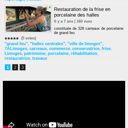
Restauration de la frise en
porcelaine des halles
Il y a 7 ans | 160 vues
constituée de 328 carreaux de porcelaine
3:30
de grand feu
(5 votes)
"grand feu"
,
"halles centrales"
,
"ville de limoges"
,
7ALimoges
,
carreaux
,
commerce
,
conservatrice
,
frise
,
Limoges
,
patrimoine
,
porcelaine
,
réhabilitation
,
restauratrice
,
travaux
1
2
3