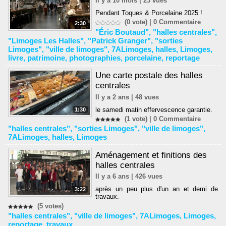
Il y a 10 mois | 23 vues
Pendant Toques & Porcelaine 2025 !
(0 vote) |
0
Commentaire
2:30
"Éric Boutaud"
,
"halles centrales"
,
"Limoges Les Halles"
,
"Patrick Granger"
,
"sorties
Limoges"
,
"ville de limoges"
,
7ALimoges
,
halles
,
Limoges
,
livre
,
patrimoine
,
photographies
,
porcelaine
,
reportage
Une carte postale des halles
centrales
Il y a 2 ans | 48 vues
le samedi matin effervescence garantie.
1:30
(1 vote) |
0
Commentaire
"halles centrales"
,
"sorties Limoges"
,
"ville de limoges"
,
7ALimoges
,
halles
,
Limoges
Aménagement et finitions des
halles centrales
Il y a 6 ans | 426 vues
après un peu plus d'un an et demi de
3:22
travaux.
(5 votes)
"halles centrales"
,
"ville de limoges"
,
7ALimoges
,
Limoges
,
reportage
,
travaux