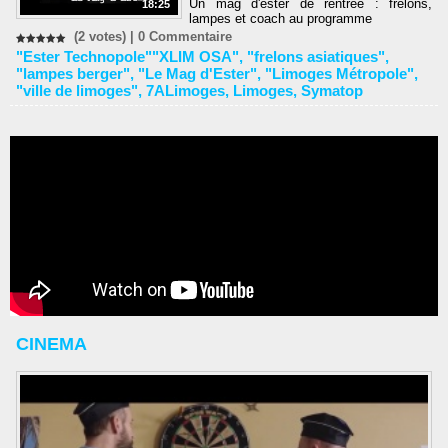
Un mag d'ester de rentrée : frelons,
18:25
lampes et coach au programme
(2 votes) |
0
Commentaire
"Ester Technopole""XLIM OSA"
,
"frelons asiatiques"
,
"lampes berger"
,
"Le Mag d'Ester"
,
"Limoges Métropole"
,
"ville de limoges"
,
7ALimoges
,
Limoges
,
Symatop
CINEMA