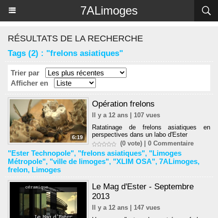
Panneau de gestion des cookies
7ALimoges
RÉSULTATS DE LA RECHERCHE
Tags (2) : "frelons asiatiques"
Trier par
Afficher en
Opération frelons
Il y a 12 ans | 107 vues
Ratatinage de frelons asiatiques en
perspectives dans un labo d'Ester
6:19
(0 vote) |
0
Commentaire
"Ester Technopole"
,
"frelons asiatiques"
,
"Limoges
Métropole"
,
"ville de limoges"
,
"XLIM OSA"
,
7ALimoges
,
frelon
,
Limoges
Le Mag d'Ester - Septembre
2013
Il y a 12 ans | 147 vues