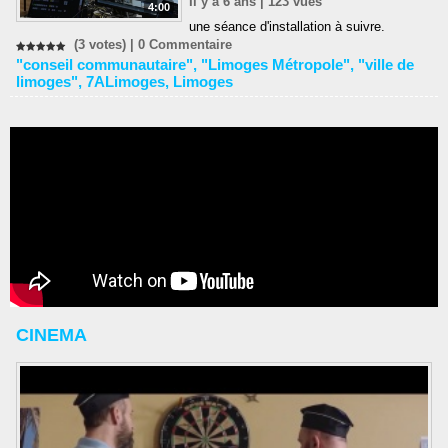
Il y a 6 ans | 123 vues
4:00
une séance d'installation à suivre.
(3 votes) |
0
Commentaire
"conseil communautaire"
,
"Limoges Métropole"
,
"ville de
limoges"
,
7ALimoges
,
Limoges
CINEMA