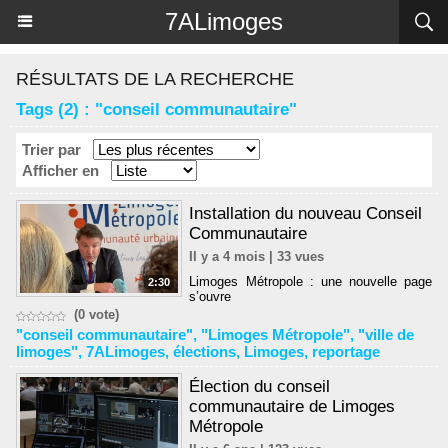
Panneau de gestion des cookies
7ALimoges
RÉSULTATS DE LA RECHERCHE
Tags (2) : "conseil communautaire"
Trier par
Afficher en
Installation du nouveau Conseil
Communautaire
Il y a 4 mois | 33 vues
Limoges Métropole : une nouvelle page
2:30
s’ouvre
(0 vote)
"conseil communautaire"
,
"Limoges Métropole"
,
"ville de
limoges"
,
7ALimoges
,
élections
,
Limoges
,
reportage
Élection du conseil
communautaire de Limoges
Métropole