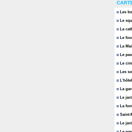
CARTE
Les bo
Le squ
La cat
Le fou
La Mai
Le pavi
Le cim
Les so
L'hôtel
La gar
Le jard
La font
Saint-
Le jard
Le parc