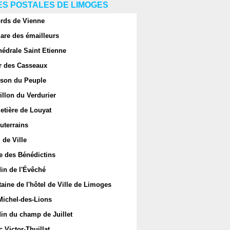
S POSTALES DE LIMOGES
rds de Vienne
are des émailleurs
hédrale Saint Etienne
r des Casseaux
son du Peuple
llon du Verdurier
etière de Louyat
uterrains
 de Ville
e des Bénédictins
in de l'Évêché
aine de l'hôtel de Ville de Limoges
Michel-des-Lions
in du champ de Juillet
 Victor-Thuillat