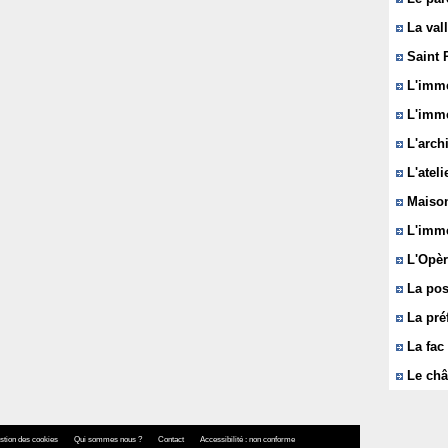
La vall
Saint 
L'immeu
L'imme
L'arch
L'ateli
Maison
L'imme
L'Opèr
La pos
La pré
La fac 
Le châ
stion des cookies
Qui sommes nous ?
Contact
Accessibilité : non conforme