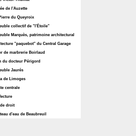
ée de l'Auzette
Pierre du Queyroix
ble collectif de "l'Étoile"
uble Marquès, patrimoine architectural
itecture "paquebot" du Central Garage
er de marbrerie Boirlaud
 du docteur Périgord
uble Jaurés
a de Limoges
te centrale
fecture
de droit
teau d'eau de Beaubreuil