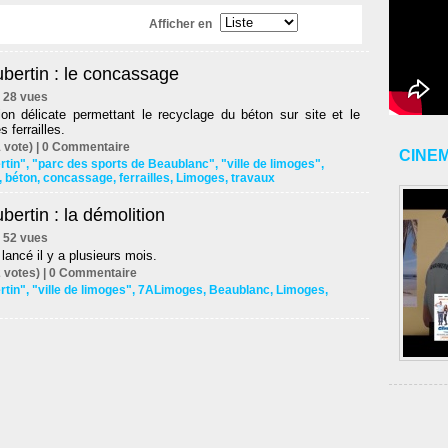
Afficher en
bertin : le concassage
 | 28 vues
ion délicate permettant le recyclage du béton sur site et le
 ferrailles.
 vote) |
0
Commentaire
CINE
rtin"
,
"parc des sports de Beaublanc"
,
"ville de limoges"
,
,
béton
,
concassage
,
ferrailles
,
Limoges
,
travaux
bertin : la démolition
 | 52 vues
 lancé il y a plusieurs mois.
 votes) |
0
Commentaire
rtin"
,
"ville de limoges"
,
7ALimoges
,
Beaublanc
,
Limoges
,