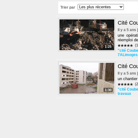
Trier par
Cité Cou
Il y a 5 ans
une opérat
réemploi des
(1
1:25
"cité Coube
7ALimoges
Cité Cou
Il y a 5 ans
un chantier
(2
"cité Coube
1:30
travaux