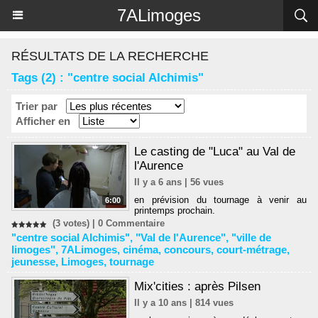
Panneau de gestion des cookies
7ALimoges
RÉSULTATS DE LA RECHERCHE
Tags (2) : "centre social Alchimis"
Trier par
Afficher en
Le casting de "Luca" au Val de
l'Aurence
Il y a 6 ans | 56 vues
en prévision du tournage à venir au
6:00
printemps prochain.
(3 votes) |
0
Commentaire
"centre social Alchimis"
,
"Val de l'Aurence"
,
"ville de
limoges"
,
7ALimoges
,
cinéma
,
concours
,
court-métrage
,
jeunesse
,
Limoges
,
tournage
Mix'cities : après Pilsen
Il y a 10 ans | 814 vues