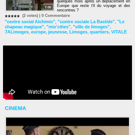
quelques mois après un déplacement en
Europe que reste t'il du voyage et des
7:00
rencontres ?
(2 votes) |
0
Commentaire
"centre social Alchimis"
,
"contre sociale La Bastide"
,
"Le
chapeau magique"
,
"mix'cities"
,
"ville de limoges"
,
7ALimoges
,
europe
,
jeunesse
,
Limoges
,
quartiers
,
VITALE
CINEMA