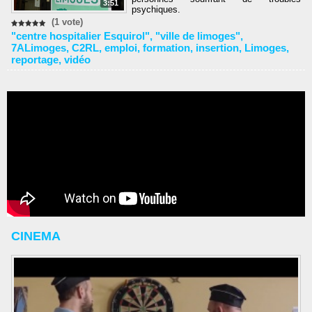
3:51
psychiques.
(1 vote)
"centre hospitalier Esquirol"
,
"ville de limoges"
,
7ALimoges
,
C2RL
,
emploi
,
formation
,
insertion
,
Limoges
,
reportage
,
vidéo
CINEMA