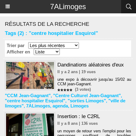
Panneau de gestion des cookies
7ALimoges
RÉSULTATS DE LA RECHERCHE
Tags (2) : "centre hospitalier Esquirol"
Trier par
Afficher en
Dandinations aléatoires d'eux
Il y a 2 ans | 19 vues
une expo à découvrir jusqu'au 15/02 au
CCM jean-Gagnant.
2:30
(3 votes)
"CCM Jean-Gagnant"
,
"Centre Culturel Jean-Gagnant"
,
"centre hospitalier Esquirol"
,
"sorties Limoges"
,
"ville de
limoges"
,
7ALimoges
,
agenda
,
Limoges
Insertion : le C2RL
Il y a 8 ans | 136 vues
un moyen de retour vers l'emploi pour les
personnes souffrant de troubles