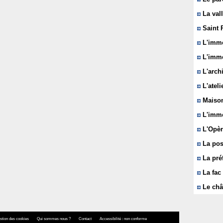
La vall
Saint 
L'immeu
L'imme
L'arch
L'ateli
Maison
L'imme
L'Opèr
La pos
La pré
La fac 
Le châ
stion des cookies
Qui sommes nous ?
Contact
Accessibilité : non conforme