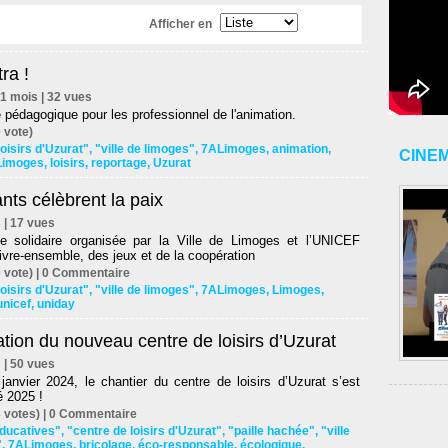
Afficher en
ra !
d'1 mois | 32 vues
 pédagogique pour les professionnel de l'animation.
 vote)
loisirs d'Uzurat"
,
"ville de limoges"
,
7ALimoges
,
animation
,
CINE
Limoges
,
loisirs
,
reportage
,
Uzurat
nts célèbrent la paix
s | 17 vues
e solidaire organisée par la Ville de Limoges et l’UNICEF
ivre-ensemble, des jeux et de la coopération
 vote) |
0
Commentaire
loisirs d'Uzurat"
,
"ville de limoges"
,
7ALimoges
,
Limoges
,
unicef
,
uniday
tion du nouveau centre de loisirs d’Uzurat
s | 50 vues
anvier 2024, le chantier du centre de loisirs d’Uzurat s’est
é 2025 !
 votes) |
0
Commentaire
éducatives"
,
"centre de loisirs d'Uzurat"
,
"paille hachée"
,
"ville
"
,
7ALimoges
,
bricolage
,
éco-responsable
,
écologique
,