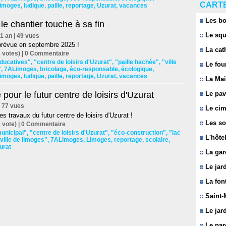
CARTE
imoges
,
ludique
,
paille
,
reportage
,
Uzurat
,
vacances
Les bo
 le chantier touche à sa fin
Le squ
d'1 an | 49 vues
prévue en septembre 2025 !
La cat
 votes) |
0
Commentaire
éducatives"
,
"centre de loisirs d'Uzurat"
,
"paille hachée"
,
"ville
Le fou
"
,
7ALimoges
,
bricolage
,
éco-responsable
,
écologique
,
imoges
,
ludique
,
paille
,
reportage
,
Uzurat
,
vacances
La Mai
 pour le futur centre de loisirs d'Uzurat
Le pavi
 | 77 vues
Le cim
es travaux du futur centre de loisirs d'Uzurat !
Les so
 vote) |
0
Commentaire
unicipal"
,
"centre de loisirs d'Uzurat"
,
"éco-construction"
,
"lac
L'hôtel
ville de limoges"
,
7ALimoges
,
Limoges
,
reportage
,
scolaire
,
urat
La gar
Le jard
La font
Saint-
Le jard
Le parc