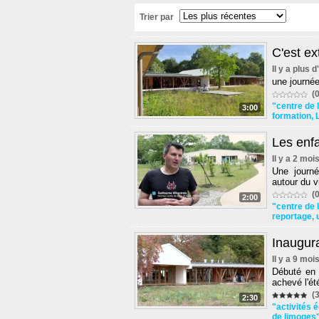
Trier par
C'est ext
Il y a plus 
une journée
(0
"centre de 
3:00
formation
,
Les enfa
Il y a 2 moi
Une journé
autour du v
(0
2:00
"centre de 
reportage
,
Inaugura
Il y a 9 moi
Débuté en j
achevé l'ét
(3
2:30
"activités 
de limoges