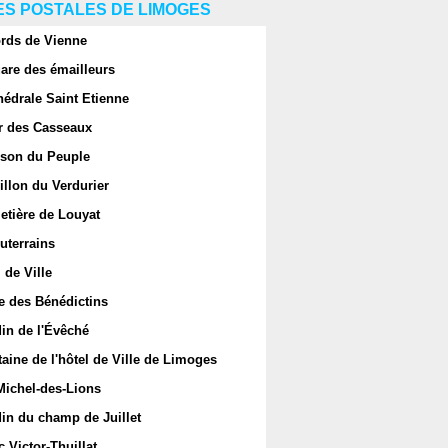
S POSTALES DE LIMOGES
rds de Vienne
are des émailleurs
hédrale Saint Etienne
r des Casseaux
son du Peuple
llon du Verdurier
etière de Louyat
uterrains
 de Ville
e des Bénédictins
in de l'Évêché
aine de l'hôtel de Ville de Limoges
Michel-des-Lions
in du champ de Juillet
 Victor-Thuillat