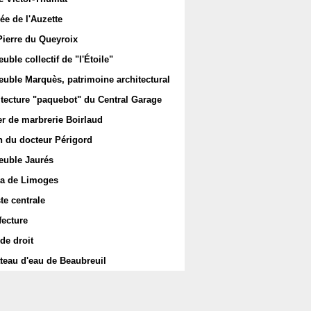
ée de l'Auzette
Pierre du Queyroix
ble collectif de "l'Étoile"
uble Marquès, patrimoine architectural
itecture "paquebot" du Central Garage
er de marbrerie Boirlaud
 du docteur Périgord
uble Jaurés
a de Limoges
te centrale
fecture
de droit
teau d'eau de Beaubreuil