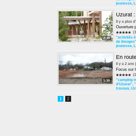
jeunesse
,
L
Uzurat :
Il y a plus 
Ouverture 
(3
"activités 
2:30
de limoges
jeunesse
,
L
En route
Il y a 2 ans
Focus sur l
(1
"camping m
1:30
d'Uzurat"
,
"
travaux
,
Uz
1
2