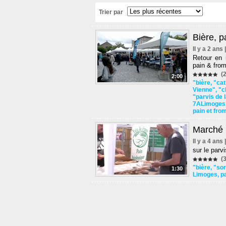
Trier par
Bière, p
Il y a 2 ans
Retour en 
pain & from
(2
2:00
"bière
,
"cat
Vienne"
,
"c
"parvis de 
7ALimoges
pain et fro
Marché 
Il y a 4 ans
sur le parv
(3
"bière
,
"sor
1:30
Limoges
,
p