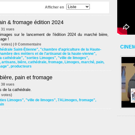
Afficher en
ain & fromage édition 2024
 | 31 vues
images sur le lancement de l'édition 2024 du marché bière,
age !
 votes) |
0
Commentaire
CINE
hédrale Saint-Étienne"
,
"chambre d'agriculture de la Haute-
hambre des métiers et de l'artisanat de la haute-vienne"
,
la cathédrale"
,
"sorties Limoges"
,
"ville de limoges"
,
,
artisans
,
bière
,
cathédrale
,
fromage
,
Limoges
,
marché
,
pain
,
mage"
,
producteurs
bière, pain et fromage
 | 38 vues
is de la cathédrale.
 votes)
ties Limoges"
,
"ville de limoges"
,
7ALimoges
,
fromage"
,
ain