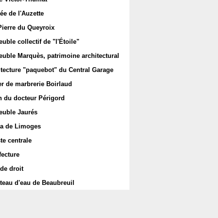
ée de l'Auzette
Pierre du Queyroix
ble collectif de "l'Étoile"
uble Marquès, patrimoine architectural
itecture "paquebot" du Central Garage
er de marbrerie Boirlaud
 du docteur Périgord
uble Jaurés
a de Limoges
te centrale
fecture
de droit
teau d'eau de Beaubreuil