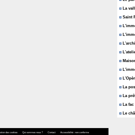
La vall
Saint 
L'immeu
L'imme
L'arch
L'ateli
Maison
L'imme
L'Opèr
La pos
La pré
La fac 
Le châ
stion des cookies
Qui sommes nous ?
Contact
Accessibilité : non conforme