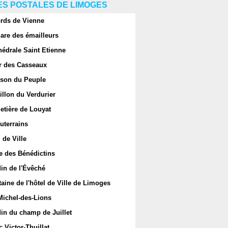
S POSTALES DE LIMOGES
rds de Vienne
are des émailleurs
hédrale Saint Etienne
r des Casseaux
son du Peuple
llon du Verdurier
etière de Louyat
uterrains
 de Ville
e des Bénédictins
in de l'Évêché
aine de l'hôtel de Ville de Limoges
Michel-des-Lions
in du champ de Juillet
 Victor-Thuillat