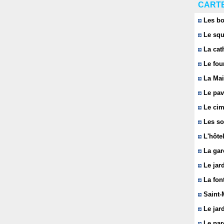
CARTE
Les bo
Le squ
La cat
Le fou
La Mai
Le pavi
Le cim
Les so
L'hôtel
La gar
Le jard
La font
Saint-
Le jard
Le parc