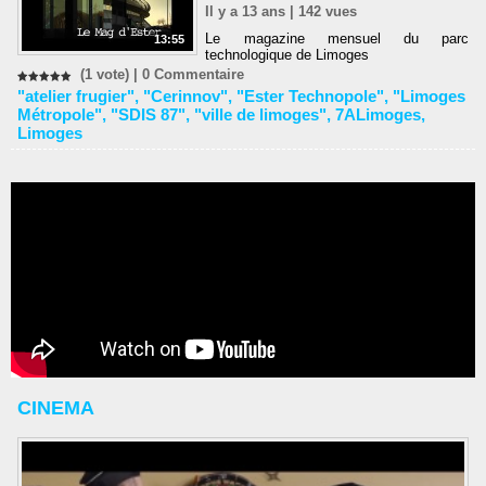
Il y a 13 ans | 142 vues
Le magazine mensuel du parc
13:55
technologique de Limoges
(1 vote) |
0
Commentaire
"atelier frugier"
,
"Cerinnov"
,
"Ester Technopole"
,
"Limoges
Métropole"
,
"SDIS 87"
,
"ville de limoges"
,
7ALimoges
,
Limoges
CINEMA