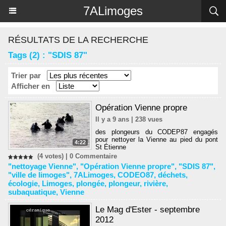
Panneau de gestion des cookies
7ALimoges
RÉSULTATS DE LA RECHERCHE
Tags (2) : "SDIS 87"
Trier par
Afficher en
Opération Vienne propre
Il y a 9 ans | 238 vues
des plongeurs du CODEP87 engagés
pour nettoyer la Vienne au pied du pont
4:22
St Étienne
(4 votes) |
0
Commentaire
"nettoyage Vienne"
,
"Opération Vienne propre"
,
"SDIS 87"
,
"ville de limoges"
,
7ALimoges
,
CODEO87
,
déchets
,
écologie
,
Limoges
,
plongée
,
plongeur
,
rivière
,
subaquatique
,
Vienne
Le Mag d'Ester - septembre
2012