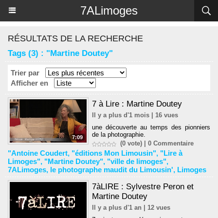
Panneau de gestion des cookies
7ALimoges
RÉSULTATS DE LA RECHERCHE
Tags (3) : "Martine Doutey"
Trier par
Afficher en
7 à Lire : Martine Doutey
Il y a plus d'1 mois | 16 vues
une découverte au temps des pionniers
de la photographie.
7:09
(0 vote) |
0
Commentaire
"Antoine Coudert
,
"éditions Mon Limousin"
,
"Lire à
Limoges"
,
"Martine Doutey"
,
"ville de limoges"
,
7ALimoges
,
le photographe maudit du Limousin'
,
Limoges
7àLIRE : Sylvestre Peron et
Martine Doutey
Il y a plus d'1 an | 12 vues