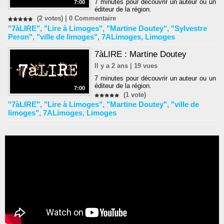
7 minutes pour découvrir un auteur ou un
7:00
éditeur de la région.
(2 votes) |
0
Commentaire
"7àLIRE"
,
"Lire à Limoges"
,
"Martine Doutey"
,
"Sylvestre
Peron"
,
"ville de limoges"
,
7ALimoges
,
Limoges
7àLIRE : Martine Doutey
Il y a 2 ans | 19 vues
7 minutes pour découvrir un auteur ou un
éditeur de la région.
7:00
(1 vote)
"7àLIRE"
,
"Lire à Limoges"
,
"Martine Doutey"
,
"ville de
limoges"
,
7ALimoges
,
Limoges