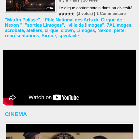
Il y a 7 ans | 28 vues
Le cirque contemporain dans sa diversité
7:34
(3 votes) |
1
Commentaire
"Martin Palisse"
,
"Pôle National des Arts du Cirque de
Nexon "
,
"sorties Limoges"
,
"ville de limoges"
,
7ALimoges
,
acrobate
,
ateliers
,
cirque
,
clown
,
Limoges
,
Nexon
,
piste
,
représentations
,
Sirque
,
spectacle
CINEMA