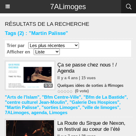
Panneau de gestion des cookies
7ALimoges
RÉSULTATS DE LA RECHERCHE
Tags (2) : "Martin Palisse"
Trier par
Afficher en
Ça se passe chez nous ! /
Agenda
Il y a 4 ans | 15 vues
Quelques idées de sorties à #limoges
3:30
(0 vote)
"Arts de l'Islam"
,
"Bfm Centre-Ville"
,
"Bfm de La Bastide"
,
"centre culturel Jean-Moulin"
,
"Galerie Des Hospices"
,
"Martin Palisse"
,
"sorties Limoges"
,
"ville de limoges"
,
7ALimoges
,
agenda
,
Limoges
La Route du Sirque de Nexon,
un festival au coeur de l’été