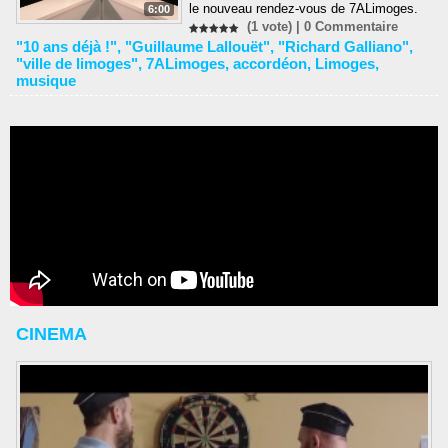
le nouveau rendez-vous de 7ALimoges.
6:00
(1 vote) |
0
Commentaire
"10 ans déjà !"
,
"Guillaume Lallouët"
,
"Richard Galliano"
,
"ville de limoges"
,
7ALimoges
,
accordéon
,
Limoges
,
musique
CINEMA