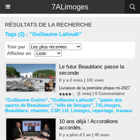
Panneau de gestion des cookies
7ALimoges
RÉSULTATS DE LA RECHERCHE
Tags (2) : "Guillaume Lallouët"
Trier par
Afficher en
Le futur Beaublanc passe la
seconde
Il y a 2 mois | 141 vues
Livraison de la première phase mi-2027
2:00
(1 vote) |
0
Commentaire
"Guillaume Guérin"
,
"Guillaume Lallouët"
,
"palais des
sports de Beaublanc"
,
"ville de limoges"
,
7ALimoges
,
Beaublanc
,
chantier
,
CSP
,
LH
,
Limoges
,
reportage
,
travaux
10 ans déjà ! Accordéons
accordés.
Il y a plus d'1 an | 45 vues