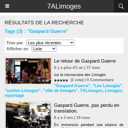
Panneau de gestion des cookies
7ALimoges
RÉSULTATS DE LA RECHERCHE
Tags (3) : "Gaspard Guerre"
Trier par
Afficher en
Le retour de Gaspard Guerre
Il y a plus d'1 an | 17 vues
sur la microscène des Limogés.
(1 vote) |
0
Commentaire
6:00
"Gaspard Guerre"
,
"Les Limogés"
,
"sorties Limoges"
,
"ville de limoges"
,
7ALimoges
,
Limoges
,
reportage
Gaspard Guerre, pas perdu en
translation.
Il y a 3 ans | 19 vues
En immersion pendant une séance de
6:00