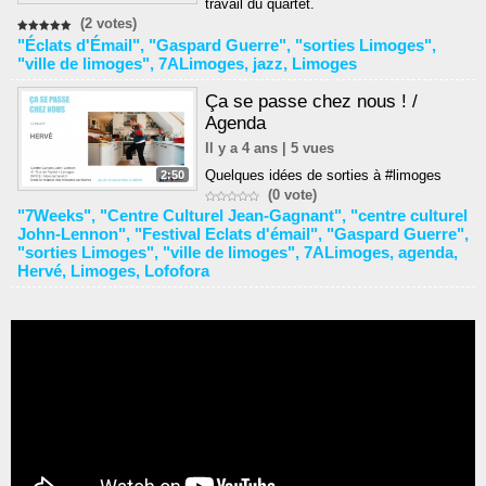
travail du quartet.
(2 votes)
"Éclats d'Émail"
,
"Gaspard Guerre"
,
"sorties Limoges"
,
"ville de limoges"
,
7ALimoges
,
jazz
,
Limoges
Ça se passe chez nous ! /
Agenda
Il y a 4 ans | 5 vues
Quelques idées de sorties à #limoges
2:50
(0 vote)
"7Weeks"
,
"Centre Culturel Jean-Gagnant"
,
"centre culturel
John-Lennon"
,
"Festival Eclats d'émail"
,
"Gaspard Guerre"
,
"sorties Limoges"
,
"ville de limoges"
,
7ALimoges
,
agenda
,
Hervé
,
Limoges
,
Lofofora