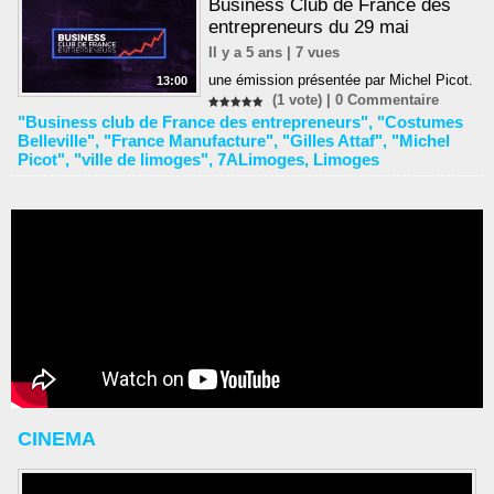
Business Club de France des
entrepreneurs du 29 mai
Il y a 5 ans | 7 vues
une émission présentée par Michel Picot.
13:00
(1 vote) |
0
Commentaire
"Business club de France des entrepreneurs"
,
"Costumes
Belleville"
,
"France Manufacture"
,
"Gilles Attaf"
,
"Michel
Picot"
,
"ville de limoges"
,
7ALimoges
,
Limoges
CINEMA