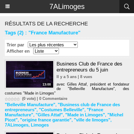
Panneau de gestion des cookies
7ALimoges
RÉSULTATS DE LA RECHERCHE
Tags (2) : "France Manufacture"
Trier par
Afficher en
Business Club de France des
entrepreneurs du 5 juin
Il y a 5 ans | 8 vues
avec Gilles Attaf, président et fondateur
13:00
de "Belleville Manufacture", des
costumes "Made in Limoges"
(0 vote) |
0
Commentaire
"Belleville Manufacture"
,
"Business club de France des
entrepreneurs"
,
"Costumes Belleville"
,
"France
Manufacture"
,
"Gilles Attaf"
,
"Made in Limoges"
,
"Michel
Picot"
,
"origine france garantie"
,
"ville de limoges"
,
7ALimoges
,
Limoges