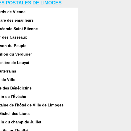
S POSTALES DE LIMOGES
rds de Vienne
are des émailleurs
hédrale Saint Etienne
r des Casseaux
son du Peuple
llon du Verdurier
etière de Louyat
uterrains
 de Ville
e des Bénédictins
in de l'Évêché
aine de l'hôtel de Ville de Limoges
Michel-des-Lions
in du champ de Juillet
 Victor-Thuillat