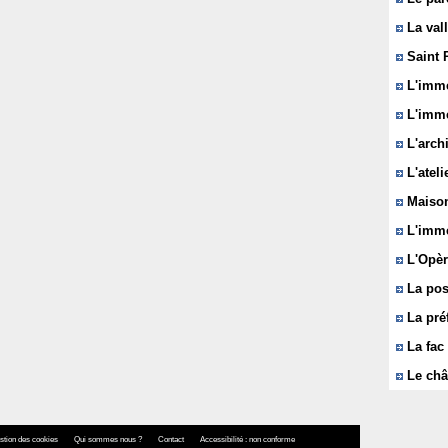
La vall
Saint 
L'immeu
L'imme
L'arch
L'ateli
Maison
L'imme
L'Opèr
La pos
La pré
La fac 
Le châ
stion des cookies
Qui sommes nous ?
Contact
Accessibilité : non conforme