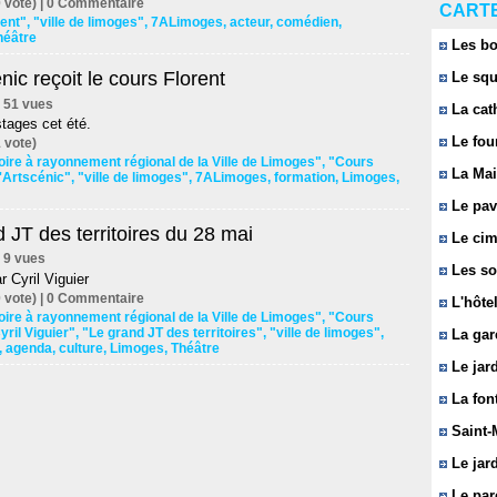
 vote) |
0
Commentaire
CARTE
ent"
,
"ville de limoges"
,
7ALimoges
,
acteur
,
comédien
,
héâtre
Les bo
énic reçoit le cours Florent
Le squ
 | 51 vues
La cat
tages cet été.
Le fou
 vote)
ire à rayonnement régional de la Ville de Limoges"
,
"Cours
La Mai
'Artscénic"
,
"ville de limoges"
,
7ALimoges
,
formation
,
Limoges
,
Le pavi
 JT des territoires du 28 mai
Le cim
 | 9 vues
Les so
r Cyril Viguier
 vote) |
0
Commentaire
L'hôtel
ire à rayonnement régional de la Ville de Limoges"
,
"Cours
yril Viguier"
,
"Le grand JT des territoires"
,
"ville de limoges"
,
La gar
,
agenda
,
culture
,
Limoges
,
Théâtre
Le jard
La font
Saint-
Le jard
Le parc