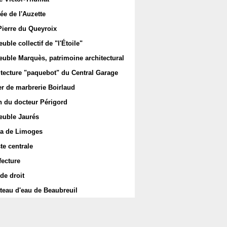
ée de l'Auzette
Pierre du Queyroix
ble collectif de "l'Étoile"
uble Marquès, patrimoine architectural
itecture "paquebot" du Central Garage
er de marbrerie Boirlaud
 du docteur Périgord
uble Jaurés
a de Limoges
te centrale
fecture
de droit
teau d'eau de Beaubreuil