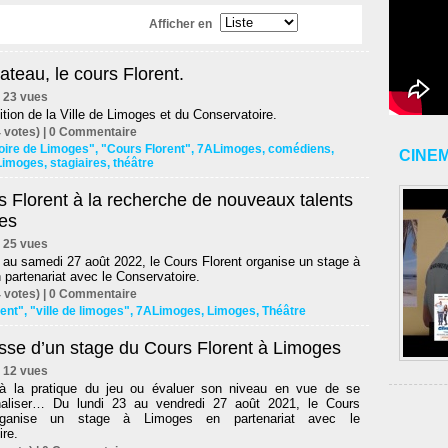
Afficher en
lateau, le cours Florent.
 | 23 vues
tion de la Ville de Limoges et du Conservatoire.
 votes) |
0
Commentaire
oire de Limoges"
,
"Cours Florent"
,
7ALimoges
,
comédiens
,
CINE
Limoges
,
stagiaires
,
théâtre
 Florent à la recherche de nouveaux talents
es
 | 25 vues
 au samedi 27 août 2022, le Cours Florent organise un stage à
partenariat avec le Conservatoire.
 votes) |
0
Commentaire
ent"
,
"ville de limoges"
,
7ALimoges
,
Limoges
,
Théâtre
isse d’un stage du Cours Florent à Limoges
 | 12 vues
à la pratique du jeu ou évaluer son niveau en vue de se
naliser… Du lundi 23 au vendredi 27 août 2021, le Cours
organise un stage à Limoges en partenariat avec le
re.