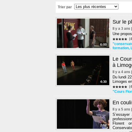
Trier par
Sur le p
Il y a 3 ans
Une proposi
(4
"conservat
6:00
formation
,
Le Cours
à Limog
Il y a 4 ans
Du lundi 22
Limoges en 
4:30
(4
"Cours Flor
En coul
Il y a 5 ans
S’essayer 
profession
Florent 
2:52
Conservatoi