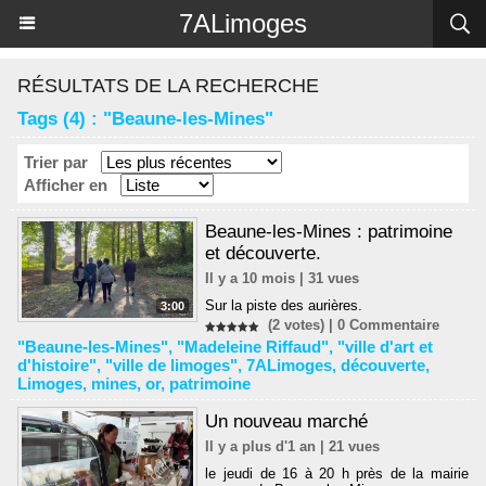
Panneau de gestion des cookies
7ALimoges
RÉSULTATS DE LA RECHERCHE
Tags (4) : "Beaune-les-Mines"
Trier par
Afficher en
Beaune-les-Mines : patrimoine
et découverte.
Il y a 10 mois | 31 vues
Sur la piste des aurières.
3:00
(2 votes) |
0
Commentaire
"Beaune-les-Mines"
,
"Madeleine Riffaud"
,
"ville d'art et
d'histoire"
,
"ville de limoges"
,
7ALimoges
,
découverte
,
Limoges
,
mines
,
or
,
patrimoine
Un nouveau marché
Il y a plus d'1 an | 21 vues
le jeudi de 16 à 20 h près de la mairie