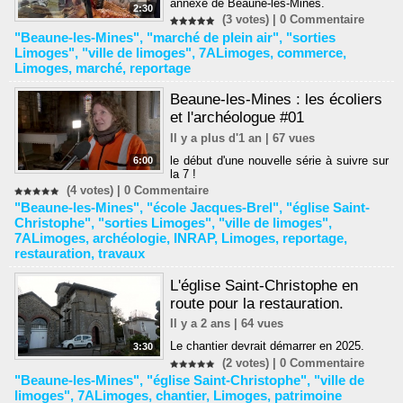
annexe de Beaune-les-Mines.
2:30
(3 votes) |
0
Commentaire
"Beaune-les-Mines"
,
"marché de plein air"
,
"sorties
Limoges"
,
"ville de limoges"
,
7ALimoges
,
commerce
,
Limoges
,
marché
,
reportage
Beaune-les-Mines : les écoliers
et l'archéologue #01
Il y a plus d'1 an | 67 vues
le début d'une nouvelle série à suivre sur
6:00
la 7 !
(4 votes) |
0
Commentaire
"Beaune-les-Mines"
,
"école Jacques-Brel"
,
"église Saint-
Christophe"
,
"sorties Limoges"
,
"ville de limoges"
,
7ALimoges
,
archéologie
,
INRAP
,
Limoges
,
reportage
,
restauration
,
travaux
L'église Saint-Christophe en
route pour la restauration.
Il y a 2 ans | 64 vues
Le chantier devrait démarrer en 2025.
3:30
(2 votes) |
0
Commentaire
"Beaune-les-Mines"
,
"église Saint-Christophe"
,
"ville de
limoges"
,
7ALimoges
,
chantier
,
Limoges
,
patrimoine