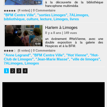
à la découverte de la bibliothèque
1:30
francophone multimédia
(4 votes) |
0
Commentaire
"BFM Centre Ville"
,
"sorties Limoges"
,
7ALimoges
,
bibliothèque
,
culture
,
lecture
,
Limoges
,
livres
Harlem à Limoges
Il y a 8 ans | 149 vues
un événement #HotVienne, avec une
double exposition à la galerie des
6:00
Hospices et à la BFM.
(6 votes) |
0
Commentaire
"Anne Legrand"
,
"BFM Centre Ville"
,
"Hot Vienne"
,
"Hot-
Club de Limoges"
,
"Jean-Marie Masse"
,
"ville de limoges"
,
7ALimoges
,
Limoges
1
2
3
4