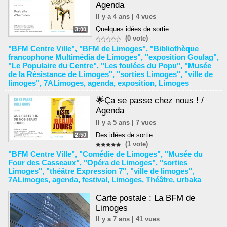
Agenda
Il y a 4 ans | 4 vues
Quelques idées de sortie
3:00
(0 vote)
"BFM Centre Ville"
,
"BFM de Limoges"
,
"Bibliothèque
francophone Multimédia de Limoges"
,
"exposition Goulag"
,
"Le Populaire du Centre"
,
"Les foulées du Popu"
,
"Musée
de la Résistance de Limoges"
,
"sorties Limoges"
,
"ville de
limoges"
,
7ALimoges
,
agenda
,
exposition
,
Limoges
🌟Ça se passe chez nous ! /
Agenda
Il y a 5 ans | 7 vues
Des idées de sortie
2:50
(1 vote)
"BFM Centre Ville"
,
"Comédie de Limoges"
,
"Musée du
Four des Casseaux"
,
"Opéra de Limoges"
,
"sorties
Limoges"
,
"théâtre Expression 7"
,
"ville de limoges"
,
7ALimoges
,
agenda
,
festival
,
Limoges
,
Théâtre
,
urbaka
Carte postale : La BFM de
Limoges
Il y a 7 ans | 41 vues