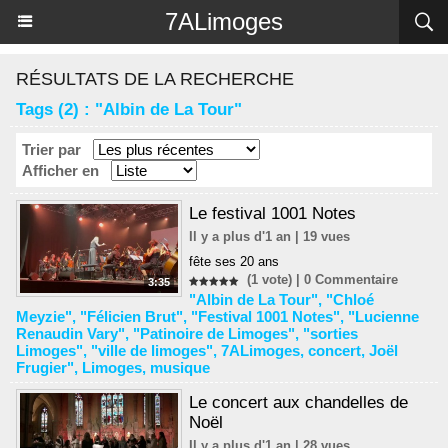
Panneau de gestion des cookies
7ALimoges
RÉSULTATS DE LA RECHERCHE
Tags (2) : "Albin de La Tour"
Trier par
Afficher en
Le festival 1001 Notes
Il y a plus d'1 an | 19 vues
fête ses 20 ans
(1 vote) |
0
Commentaire
3:35
"Albin de La Tour"
,
"Chloé
Meyzie"
,
"Félicien Brut"
,
"Festival 1001 Notes"
,
"Lucienne
Renaudin Vary"
,
"Patinoire de Limoges"
,
"sorties
Limoges"
,
"ville de limoges"
,
7ALimoges
,
concert
,
Joël
Frugier"
,
Limoges
,
musique
Le concert aux chandelles de
Noël
Il y a plus d'1 an | 28 vues