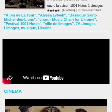
ouvre la saison 1001 Notes à Limoges
4:00
(4 votes) |
0
Commentaire
"Albin de La Tour"
,
"Alyssa Lytvak"
,
"Basilique Saint-
Michel-des-Lions"
,
"chœur Music Chain for Ukraine"
,
"Festival 1001 Notes"
,
"ville de limoges"
,
7ALimoges
,
Limoges
,
musique
,
Ukraine
CINEMA