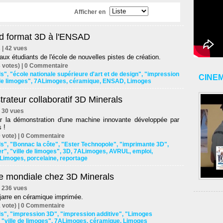
Afficher en
d format 3D à l'ENSAD
s | 42 vues
 aux étudiants de l'école de nouvelles pistes de création.
 votes) |
0
Commentaire
ls"
,
"école nationale supérieure d'art et de design"
,
"impression
CINE
 de limoges"
,
7ALimoges
,
céramique
,
ENSAD
,
Limoges
ateur collaboratif 3D Minerals
 | 30 vues
r la démonstration d'une machine innovante développée par
 !
 vote) |
0
Commentaire
ls"
,
"Bonnac la côte"
,
"Ester Technopole"
,
"imprimante 3D"
,
er"
,
"ville de limoges"
,
3D
,
7ALimoges
,
AVRUL
,
emploi
,
Limoges
,
porcelaine
,
reportage
e mondiale chez 3D Minerals
 | 236 vues
jarre en céramique imprimée.
 vote) |
0
Commentaire
ls"
,
"impression 3D"
,
"impression additive"
,
"Limoges
,
"ville de limoges"
,
7ALimoges
,
céramique
,
Limoges