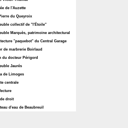
ée de l'Auzette
Pierre du Queyroix
ble collectif de "l'Étoile"
uble Marquès, patrimoine architectural
itecture "paquebot" du Central Garage
er de marbrerie Boirlaud
 du docteur Périgord
uble Jaurés
a de Limoges
te centrale
fecture
de droit
teau d'eau de Beaubreuil