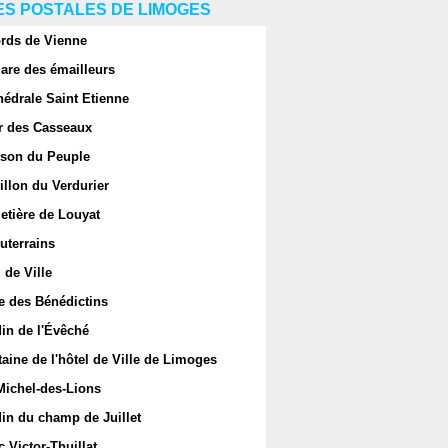
S POSTALES DE LIMOGES
rds de Vienne
are des émailleurs
hédrale Saint Etienne
r des Casseaux
son du Peuple
llon du Verdurier
etière de Louyat
uterrains
 de Ville
e des Bénédictins
in de l'Évêché
aine de l'hôtel de Ville de Limoges
Michel-des-Lions
in du champ de Juillet
 Victor-Thuillat