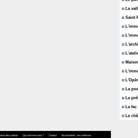
La vall
Saint 
L'immeu
L'imme
L'arch
L'ateli
Maison
L'imme
L'Opèr
La pos
La pré
La fac 
Le châ
stion des cookies
Qui sommes nous ?
Contact
Accessibilité : non conforme