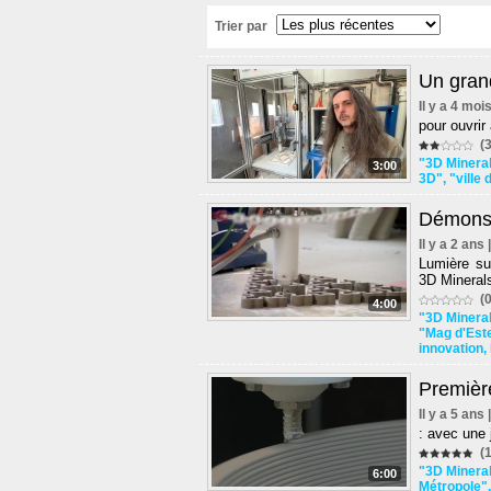
Trier par
Un gran
Il y a 4 moi
pour ouvrir
(3
"3D Minera
3:00
3D"
,
"ville
Démonstr
Il y a 2 ans
Lumière su
3D Minerals
(0
4:00
"3D Minera
"Mag d'Est
innovation
,
Premièr
Il y a 5 ans
: avec une 
(1
"3D Minera
6:00
Métropole"