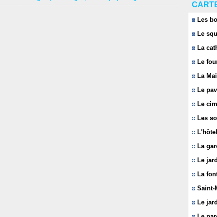
CARTE
Les bo
Le squ
La cat
Le fou
La Mai
Le pavi
Le cim
Les so
L'hôtel
La gar
Le jard
La font
Saint-
Le jard
Le parc