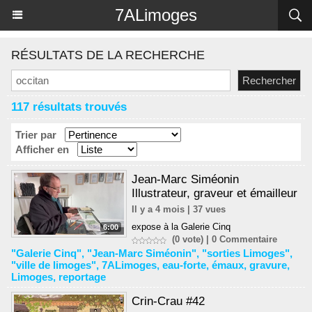
Panneau de gestion des cookies
7ALimoges
RÉSULTATS DE LA RECHERCHE
117 résultats trouvés
Trier par
Afficher en
Jean-Marc Siméonin
Illustrateur, graveur et émailleur
Il y a 4 mois | 37 vues
expose à la Galerie Cinq
6:00
(0 vote) |
0
Commentaire
"Galerie Cinq"
,
"Jean-Marc Siméonin"
,
"sorties Limoges"
,
"ville de limoges"
,
7ALimoges
,
eau-forte
,
émaux
,
gravure
,
Limoges
,
reportage
Crin-Crau #42