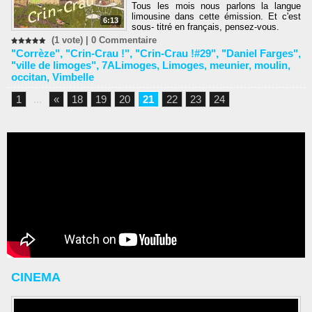
Tous les mois nous parlons la langue
limousine dans cette émission. Et c'est
6:13
sous- titré en français, pensez-vous.
(1 vote) |
0
Commentaire
"Corrèze"
,
"Crin-Crau !"
,
"Crin-Crau !#29"
,
"Daniel Farges"
,
"ville de limoges"
,
7ALimoges
,
Limoges
,
meunier
,
moulin
,
occitan
,
Vimbelle
1
...
«
18
19
20
21
22
23
24
CINEMA