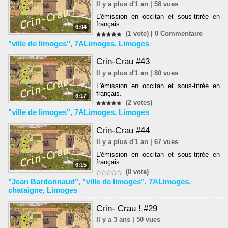
Il y a plus d'1 an | 58 vues
L'émission en
occitan
et sous-titrée en
français.
6:04
(1 vote) |
0
Commentaire
"ville de limoges"
,
7ALimoges
,
Limoges
Crin-Crau #43
Il y a plus d'1 an | 80 vues
L'émission en
occitan
et sous-titrée en
français.
6:17
(2 votes)
"ville de limoges"
,
7ALimoges
,
Limoges
Crin-Crau #44
Il y a plus d'1 an | 67 vues
L'émission en
occitan
et sous-titrée en
français.
6:15
(0 vote)
"Jean Bardonnaud"
,
"ville de limoges"
,
7ALimoges
,
chataigne
,
Limoges
Crin- Crau ! #29
Il y a 3 ans | 50 vues