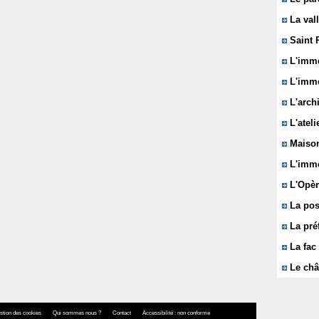
La vall
Saint 
L'immeu
L'imme
L'arch
L'ateli
Maison
L'imme
L'Opèr
La pos
La pré
La fac 
Le châ
stion des cookies
Qui sommes nous ?
Contact
Accessibilité : non conforme