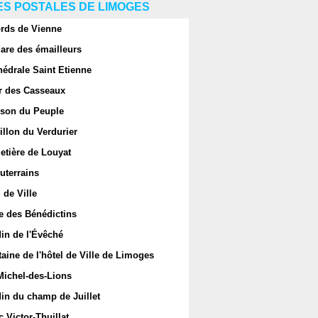
S POSTALES DE LIMOGES
rds de Vienne
are des émailleurs
hédrale Saint Etienne
r des Casseaux
son du Peuple
llon du Verdurier
etière de Louyat
uterrains
 de Ville
e des Bénédictins
in de l'Évêché
aine de l'hôtel de Ville de Limoges
Michel-des-Lions
in du champ de Juillet
 Victor-Thuillat