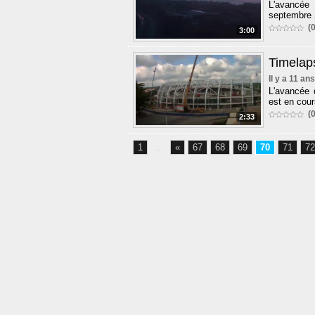
L'avancée 
septembre
(0
3:00
Timelap
Il y a 11 ans
L'avancée 
est en cour
(0
2:33
1
...
«
67
68
69
70
71
72