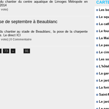
du chantier du centre aquatique de Limoges Métropole en
CARTE
 2014
 vote)
Les bo
Le squ
se de septembre à Beaublanc
La cat
Le fou
du chantier au stade de Beaublanc, la pose de la charpente
s. Le direct ICI
La Mai
 vote) |
0
Commentaire
Le pavi
73
»
...
91
Le cim
Les so
L'hôtel
La gar
Le jard
La font
Saint-
Le jard
Le parc