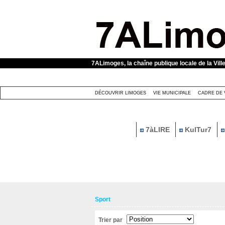
Panneau de gestion des cookies
7ALimoges, la chaîne publique locale de la Vill
DÉCOUVRIR LIMOGES
VIE MUNICIPALE
CADRE DE 
7àLIRE
KulTur7
Sport
Trier par