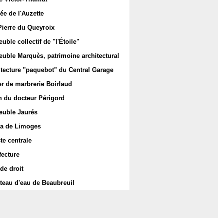
ée de l'Auzette
Pierre du Queyroix
ble collectif de "l'Étoile"
uble Marquès, patrimoine architectural
itecture "paquebot" du Central Garage
er de marbrerie Boirlaud
 du docteur Périgord
uble Jaurés
a de Limoges
te centrale
fecture
de droit
teau d'eau de Beaubreuil