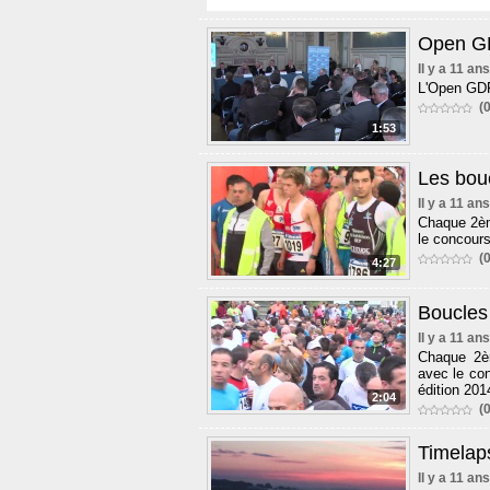
Open GD
Il y a 11 ans
L'Open GDF
(0
1:53
Les bouc
Il y a 11 ans
Chaque 2èm
le concours
(0
4:27
Boucles 
Il y a 11 ans
Chaque 2èm
avec le con
édition 201
2:04
(0
Timelap
Il y a 11 ans