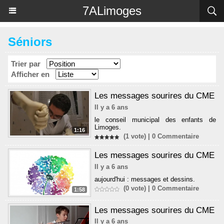
Panneau de gestion des cookies
7ALimoges
Séniors
Trier par
Afficher en
Les messages sourires du CME
Il y a 6 ans
le conseil municipal des enfants de
Limoges.
1:16
(1 vote) |
0
Commentaire
Les messages sourires du CME
Il y a 6 ans
aujourd'hui : messages et dessins.
(0 vote) |
0
Commentaire
1:58
Les messages sourires du CME
Il y a 6 ans