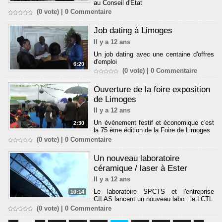
au Conseil d'Etat
(0 vote) |
0
Commentaire
Job dating à Limoges
Il y a 12 ans
Un job dating avec une centaine d'offres
d'emploi
6:20
(0 vote) |
0
Commentaire
Ouverture de la foire exposition
de Limoges
Il y a 12 ans
Un événement festif et économique c'est
2:30
la 75 ème édition de la Foire de Limoges
(0 vote) |
0
Commentaire
Un nouveau laboratoire
céramique / laser à Ester
Il y a 12 ans
Le laboratoire SPCTS et l'entreprise
10:14
CILAS lancent un nouveau labo : le LCTL
(0 vote) |
0
Commentaire