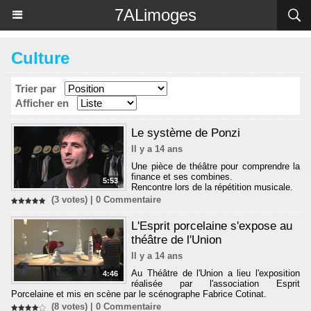
Panneau de gestion des cookies
7ALimoges
Culture
Trier par
Afficher en
Le système de Ponzi
Il y a 14 ans
Une pièce de théâtre pour comprendre la
finance et ses combines.
5:53
Rencontre lors de la répétition musicale.
(3 votes) |
0
Commentaire
L'Esprit porcelaine s'expose au
théâtre de l'Union
Il y a 14 ans
Au Théâtre de l'Union a lieu l'exposition
4:46
réalisée par l'association Esprit
Porcelaine et mis en scène par le scénographe Fabrice Cotinat.
(8 votes) |
0
Commentaire