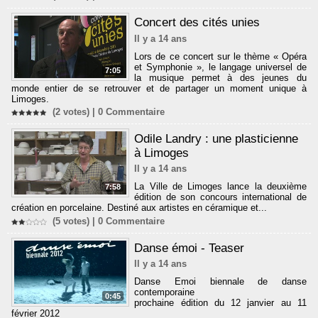
Concert des cités unies
Il y a 14 ans
Lors de ce concert sur le thème « Opéra
et Symphonie », le langage universel de
7:05
la musique permet à des jeunes du
monde entier de se retrouver et de partager un moment unique à
Limoges.
(2 votes) |
0
Commentaire
Odile Landry : une plasticienne
à Limoges
Il y a 14 ans
La Ville de Limoges lance la deuxième
7:58
édition de son concours international de
création en porcelaine. Destiné aux artistes en céramique et...
(5 votes) |
0
Commentaire
Danse émoi - Teaser
Il y a 14 ans
Danse Emoi biennale de danse
contemporaine
0:45
prochaine édition du 12 janvier au 11
février 2012