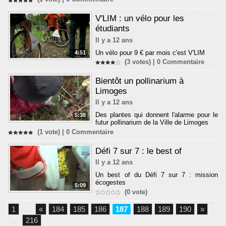
V'LIM : un vélo pour les
étudiants
Il y a 12 ans
Un vélo pour 9 € par mois c'est V'LIM
4:51
(3 votes) |
0
Commentaire
Bientôt un pollinarium à
Limoges
Il y a 12 ans
Des plantes qui donnent l'alarme pour le
5:38
futur pollinarium de la Ville de Limoges
(1 vote) |
0
Commentaire
Défi 7 sur 7 : le best of
Il y a 12 ans
Un best of du Défi 7 sur 7 : mission
écogestes
5:09
(0 vote)
1
...
«
184
185
186
187
188
189
190
»
...
216