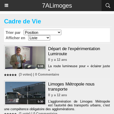
Panneau de gestion des cookies
7ALimoges
Cadre de Vie
Trier par
Afficher en
Départ de l'expérimentation
Lumiroute
Il y a 12 ans
La route lumineuse pour « éclairer juste
9:08
»
(3 votes) |
0
Commentaire
Limoges Métropole nous
transporte
Il y a 12 ans
L'agglomération de Limoges Métropole
5:30
est l'autorité des transports urbains, c'est
une compétence obligatoire des agglomérations.
(1 vote) |
0
Commentaire