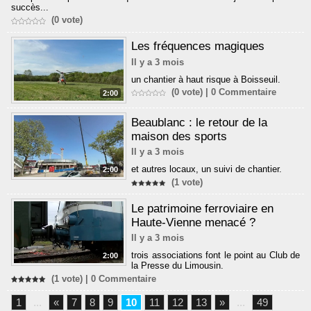
succès...
(0 vote)
Les fréquences magiques
Il y a 3 mois
un chantier à haut risque à Boisseuil.
(0 vote) |
0
Commentaire
2:00
Beaublanc : le retour de la
maison des sports
Il y a 3 mois
et autres locaux, un suivi de chantier.
2:00
(1 vote)
Le patrimoine ferroviaire en
Haute-Vienne menacé ?
Il y a 3 mois
trois associations font le point au Club de
2:00
la Presse du Limousin.
(1 vote) |
0
Commentaire
1
...
«
7
8
9
10
11
12
13
»
...
49