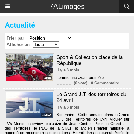
Panneau de gestion des cookies
7ALimoges
Actualité
Trier par
Afficher en
Sport & Collection place de la
République
Il y a 3 mois
comme une avant-première.
3:00
(0 vote) |
0
Commentaire
Le Grand J.T. des territoires du
24 avril
Il y a 3 mois
Sommaire : Cette semaine dans le Grand
25:52
J.T. des Territoires de Cyril Viguier sur
TV5 Monde Interview exclusive de Jean Castex. Pour Le Grand J.T.
des Territoires, le PDG de la SNCF et ancien Premier ministre, a
accepté de répondre à nos questions. Extrait dans ce journal. Après le